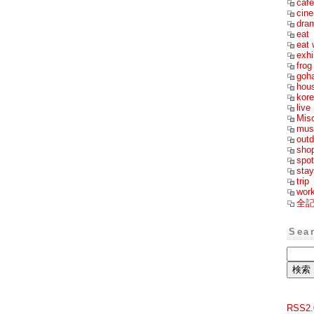
cafe
cin
dra
eat
eat 
exhi
frog
goh
hou
kor
live
Mis
mus
outd
sho
spot
stay
trip
wor
全
Sea
RSS2.