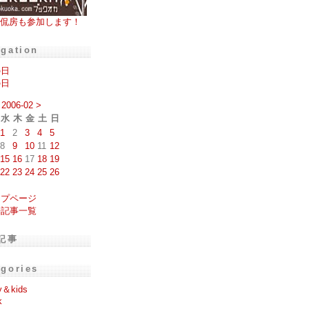
侃房も参加します！
igation
の日
の日
2006-02
>
水
木
金
土
日
1
2
3
4
5
8
9
10
11
12
15
16
17
18
19
22
23
24
25
26
ップページ
去記事一覧
記事
egories
y＆kids
k