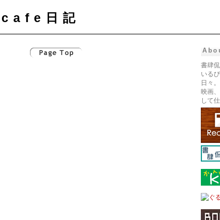
cafe日記
Abo
書肆侃
いるぴ
日々。
映画、
して仕