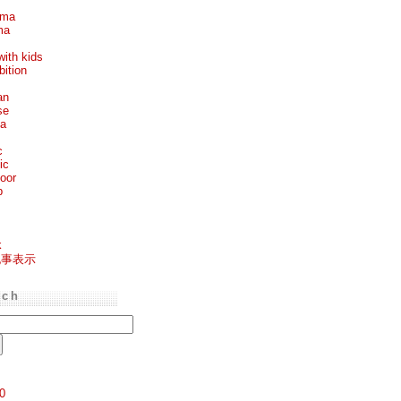
ema
ma
with kids
bition
an
se
ea
c
ic
oor
p
k
記事表示
rch
0