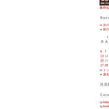
書肆侃
Nav
次
前
<
月
火
6
7
13
14
20
21
27
28
ト
過
注目
Cat
bab
boo