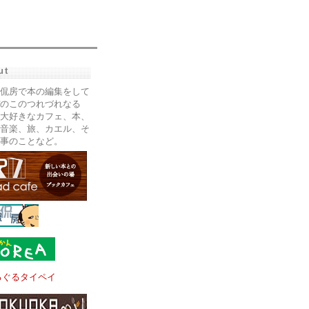
ut
侃房で本の編集をして
のこのつれづれなる
大好きなカフェ、本、
音楽、旅、カエル、そ
事のことなど。