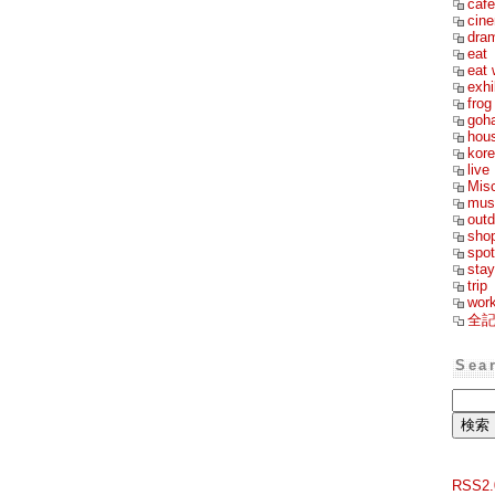
cafe
cin
dra
eat
eat 
exhi
frog
goh
hou
kor
live
Mis
mus
outd
sho
spot
stay
trip
wor
全
Sea
RSS2.