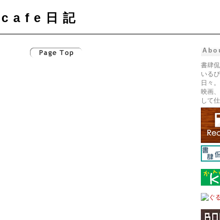
cafe日記
Abo
書肆侃
いるぴ
日々。
映画、
して仕