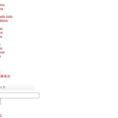
ema
ma
with kids
bition
an
se
ea
c
ic
oor
p
k
記事表示
rch
0