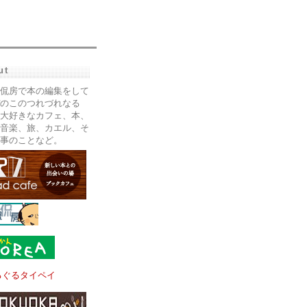
ut
侃房で本の編集をして
のこのつれづれなる
大好きなカフェ、本、
音楽、旅、カエル、そ
事のことなど。