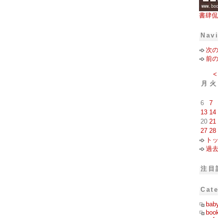
書肆侃
Nav
次
前
<
月
火
6
7
13
14
20
21
27
28
ト
過
注目
Cat
bab
boo