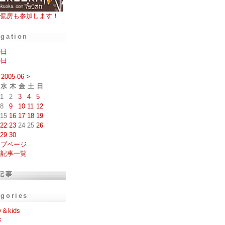
侃房も参加します！
igation
の日
の日
2005-06
>
水
木
金
土
日
1
2
3
4
5
8
9
10
11
12
15
16
17
18
19
22
23
24
25
26
29
30
ップページ
去記事一覧
記事
egories
y＆kids
k