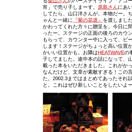
る
柴山さん
のバースデイライブ「アコ
宵」で売り子しまーす。
原島さん
にあ
してたら、山口洋さんが。本物だー。ち
ゃんと一緒に
『菊の花道』
を渡しまし
かわってくれた方々に贈呈を。今日に
ったー。ステージの正面の後ろのカウ
もらって、カウンター中に入って、ビ
します！ステージがちょっと高い位置
かいい位置かも。お隣は
HEATWAVE
の
子してました。途中本の話になって、
載った本をいただきました。これがかっ
なんだけど、文章が素敵すぎる！この
た。2002.3まではまとめてあったそ
と。これはぜひ新しいことをしたいよ