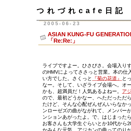
つれづれcafe日記
2005-06-23
ASIAN KUNG-FU GENERATION
「Re:Re:」
ライブですよー。ひさびさ。会場入り
のHMVによってささっと営業。本の仕
い方でした。さくっと
『菊の花道』
と
なー。そして、いざライブ会場へ。オ
かも、超満員だ！人気あるよねー。
ア
ので、最初どうかなー、へただっただ
たけど、そんな心配ぜんぜんいらなか
ンローゼズの曲がながれて、メンバー
ンションあがったよ。で、はじまった
お客さんも大学生ぐらいとか10代から2
かみんな元気。アジカンの曲ってのり