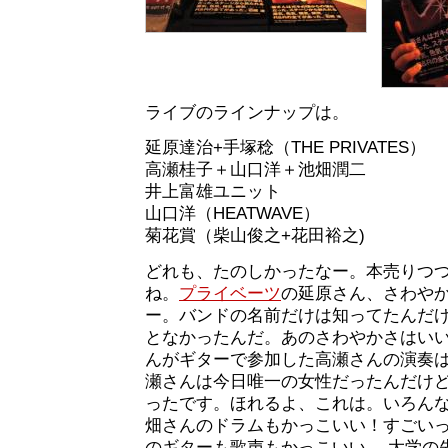
ライブのラインナップは。
延原達治+手塚稔（THE PRIVATES）
高瀬桂子＋山口洋＋池畑潤二
井上富雄ユニット
山口洋（HEATWAVE）
菊花賞（柴山俊之+花田裕之)
どれも、たのしかったなー。本売りつ
ね。
プライベーツ
の延原さん、さわや
ー。バンドの名前だけは知ってたんだ
となかったんだ。あのさわやかさはい
んがギターで参加した高瀬さんの演奏
瀬さんは今日唯一の女性だったんだけ
ったです。ほれるよ、これは。いろん
畑さんのドラムもかっこいい！すごい
のギターも歌声もかっこいい。 大学の