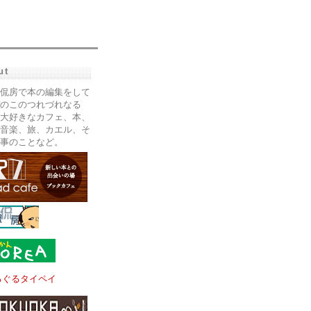
ut
侃房で本の編集をして
のこのつれづれなる
大好きなカフェ、本、
音楽、旅、カエル、そ
事のことなど。