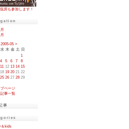
侃房も参加します！
igation
の月
の月
2005-05
>
水
木
金
土
日
1
4
5
6
7
8
11
12
13
14
15
18
19
20
21
22
25
26
27
28
29
ップページ
去記事一覧
記事
egories
y＆kids