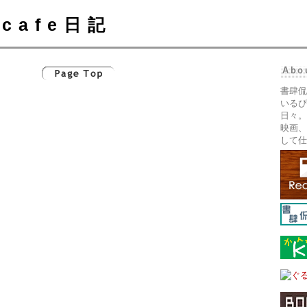
cafe日記
Abo
書肆侃
いるぴ
日々。
映画、
して仕