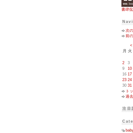
書肆侃
Nav
次
前
<
月
火
2
3
9
10
16
17
23
24
30
31
ト
過
注目
Cat
bab