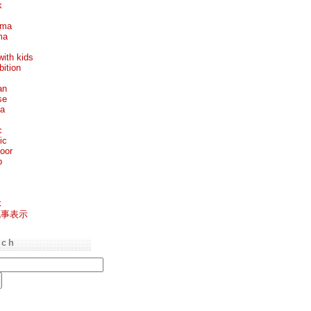
k
ema
ma
with kids
bition
an
se
ea
c
ic
oor
p
k
記事表示
rch