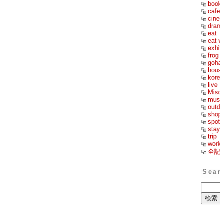
boo
cafe
cin
dra
eat
eat 
exhi
frog
goh
hou
kor
live
Mis
mus
outd
sho
spot
stay
trip
wor
全
Sea