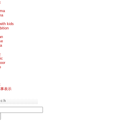
k
ema
ma
with kids
bition
an
se
ea
c
ic
oor
p
k
記事表示
rch