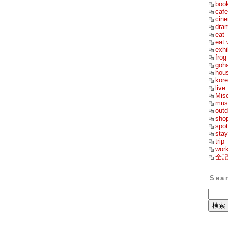
boo
cafe
cin
dra
eat
eat 
exhi
frog
goh
hou
kor
live
Mis
mus
outd
sho
spot
stay
trip
wor
全
Sea