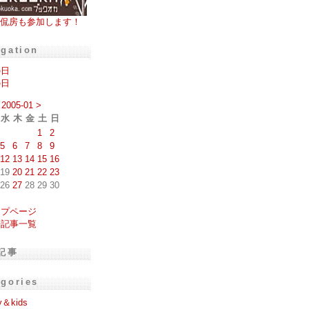
侃房も参加します！
igation
の日
の日
2005-01
>
水
木
金
土
日
1
2
5
6
7
8
9
12
13
14
15
16
19
20
21
22
23
26
27
28
29
30
ップページ
去記事一覧
記事
egories
y＆kids