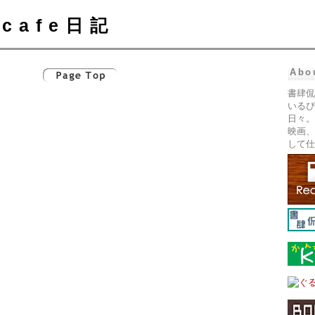
cafe日記
Abo
書肆侃
いるぴ
日々。
映画、
して仕