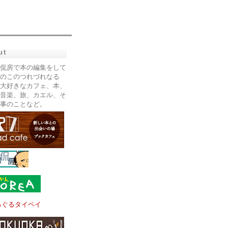
ut
侃房で本の編集をして
のこのつれづれなる
大好きなカフェ、本、
音楽、旅、カエル、そ
事のことなど。