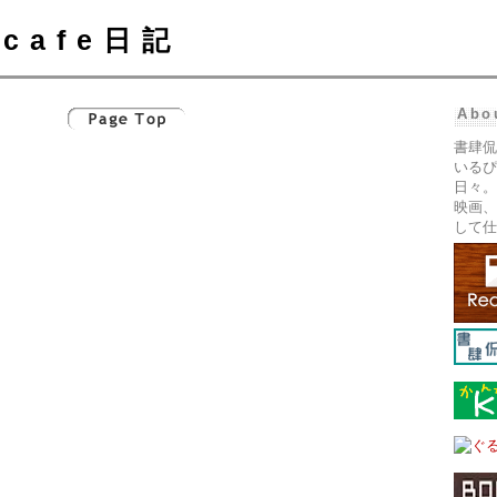
cafe日記
Abo
書肆侃
いるぴ
日々。
映画、
して仕