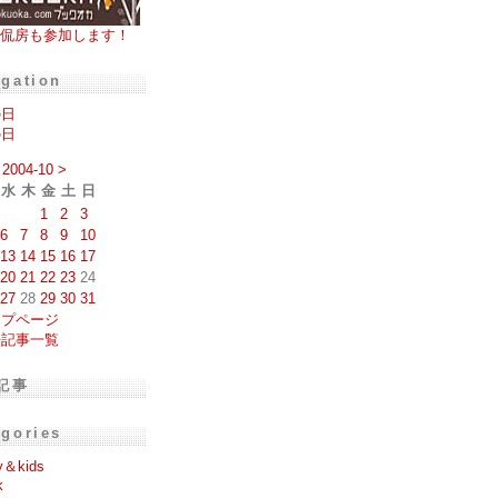
侃房も参加します！
igation
の日
の日
2004-10
>
水
木
金
土
日
1
2
3
6
7
8
9
10
13
14
15
16
17
20
21
22
23
24
27
28
29
30
31
ップページ
去記事一覧
記事
egories
y＆kids
k