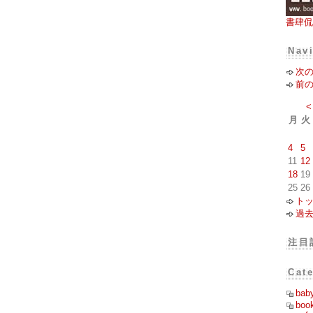
書肆侃
Nav
次
前
<
月
火
4
5
11
12
18
19
25
26
ト
過
注目
Cat
bab
boo