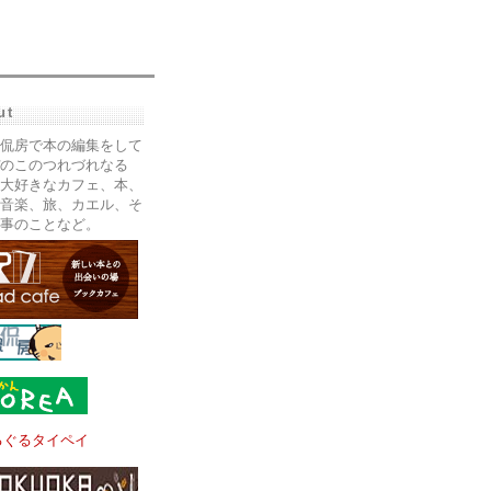
ut
侃房で本の編集をして
のこのつれづれなる
大好きなカフェ、本、
音楽、旅、カエル、そ
事のことなど。