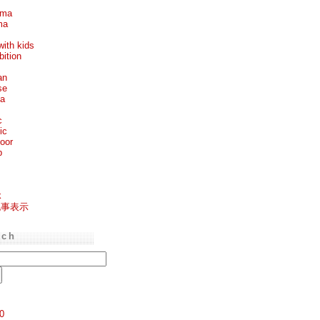
ema
ma
with kids
bition
an
se
ea
c
ic
oor
p
k
記事表示
rch
0