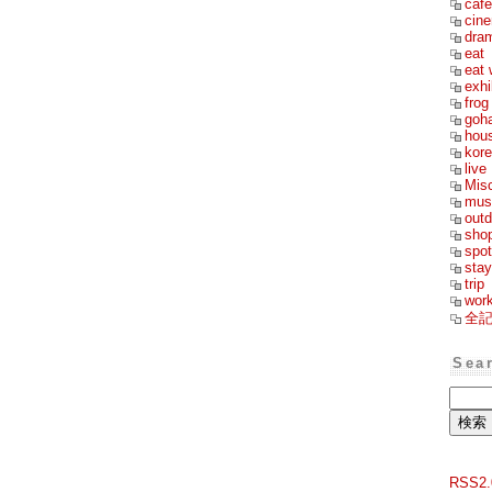
cafe
cin
dra
eat
eat 
exhi
frog
goh
hou
kor
live
Mis
mus
outd
sho
spot
stay
trip
wor
全
Sea
RSS2.