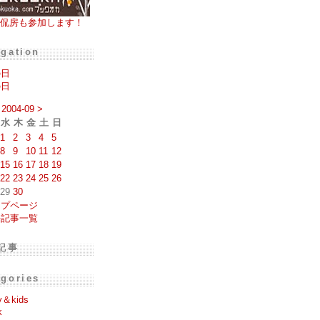
侃房も参加します！
igation
の日
の日
2004-09
>
水
木
金
土
日
1
2
3
4
5
8
9
10
11
12
15
16
17
18
19
22
23
24
25
26
29
30
ップページ
去記事一覧
記事
egories
y＆kids
k