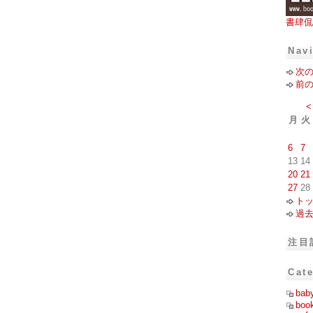
書肆侃
Nav
次
前
<
月
火
6
7
13
14
20
21
27
28
ト
過
注目
Cat
bab
boo