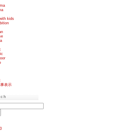
ema
ma
with kids
bition
an
se
ea
c
ic
oor
p
k
記事表示
rch
0