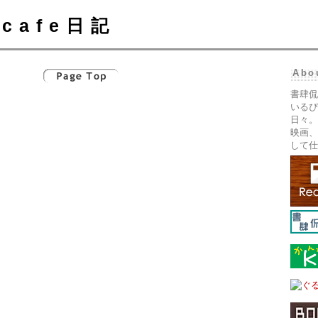
cafe日記
Abo
書肆侃
いるぴ
日々。
映画、
して仕