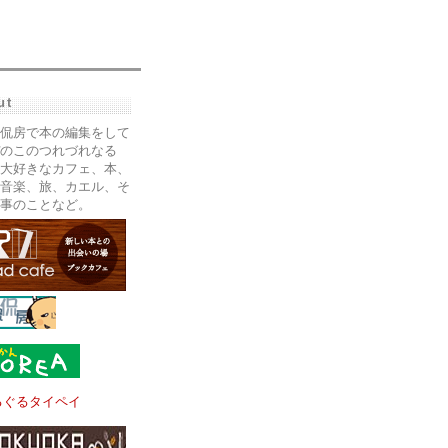
ut
侃房で本の編集をして
のこのつれづれなる
大好きなカフェ、本、
音楽、旅、カエル、そ
事のことなど。