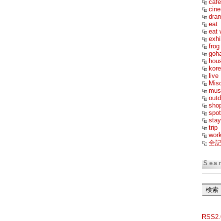
cafe
cin
dra
eat
eat 
exhi
frog
goh
hou
kor
live
Mis
mus
outd
sho
spot
stay
trip
wor
全
Sea
RSS2.