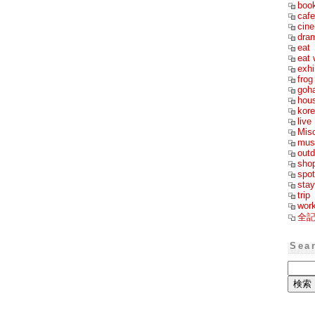
boo
cafe
cin
dra
eat
eat 
exhi
frog
goh
hou
kor
live
Mis
mus
outd
sho
spot
stay
trip
wor
全
Sea