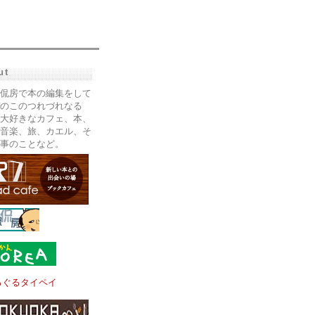
ut
侃房で本の編集をして
のこのつれづれなる
大好きなカフェ、本、
音楽、旅、カエル、そ
事のことなど。