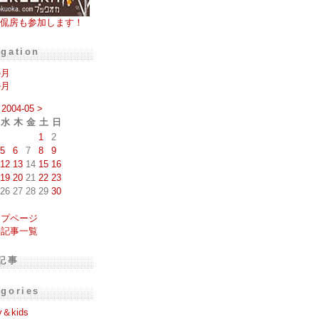
侃房も参加します！
igation
の月
の月
2004-05
>
水
木
金
土
日
1
2
5
6
7
8
9
12
13
14
15
16
19
20
21
22
23
26
27
28
29
30
ップページ
去記事一覧
記事
egories
y＆kids