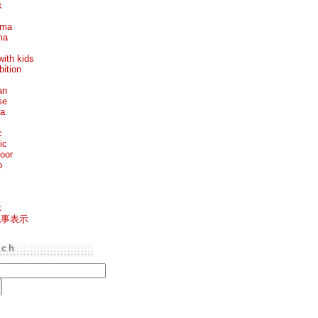
k
ema
ma
with kids
bition
an
se
ea
c
ic
oor
p
k
記事表示
rch