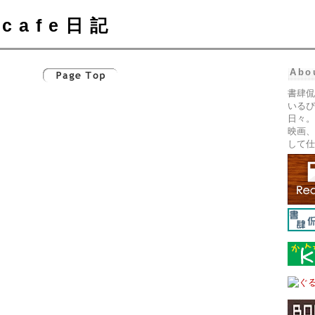
cafe日記
Abo
書肆侃
いるぴ
日々。
映画、
して仕