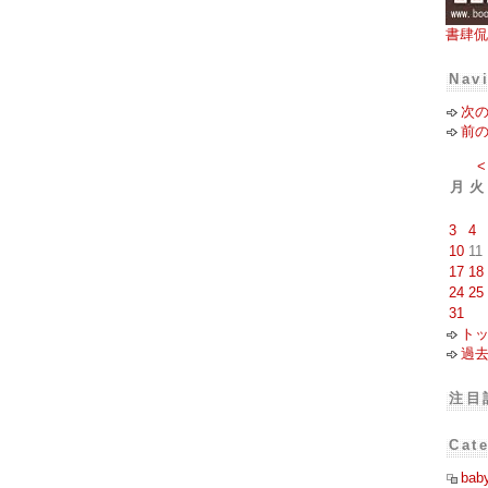
書肆侃
Nav
次
前
<
月
火
3
4
10
11
17
18
24
25
31
ト
過
注目
Cat
bab