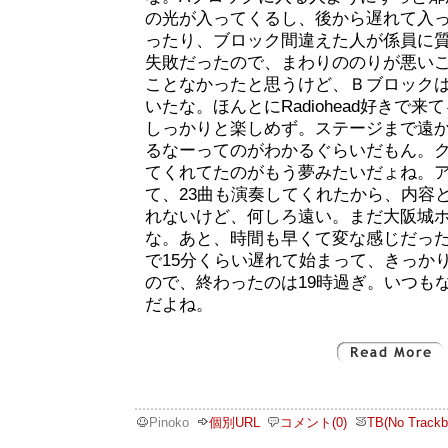
の光が入ってくるし、後から遅れて入
ったり、ブロック間違えた人が係員に
失敗だったので、まわりののりが悪いこ
ことなかったと思うけど、Ｂブロック
いたな。ほんとにRadiohead好きで
しっかりと楽しめず。ステージまで遠
るなーってのがわかるぐらいだもん。
てくれてたのがもう夢みたいだょね。
て、23曲も演奏してくれたから、内容
れないけど、何しろ遠い。まだ大阪城
な。あと、時間も早くて変な感じだった。
で15分くらい遅れて始まって、きっか
ので、終わったのは19時過ぎ。いつも
だよね。
Pinoko
個別URL
コメント(0)
TB(No Trackb