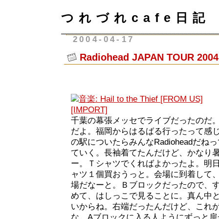
つれづれcafe日記
2004-04-17
Radiohead JAPAN TOUR 2004
千葉の幕張メッセでライブだったのだ。「JA
だよ。福岡からはるばる行ったって感
の駅についたらみんなRadioheadだ
ていく。長袖着てたんだけど、かなり
ー。Ｔシャツでくればよかったよ。明
ャツ１個買おうっと。会場に到着して
場だなーと。Ｂブロックだったので、
めて、はしっこで見ることに。真ん中
いからね。右端だったんだけど、これ
な。Aブロックに入る人ようにずっと扉