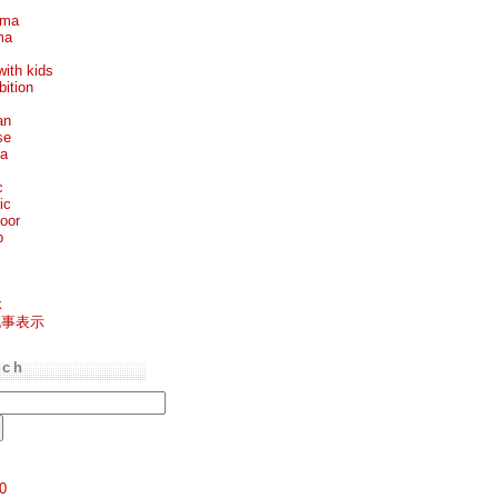
ema
ma
with kids
bition
an
se
ea
c
ic
oor
p
k
記事表示
rch
0