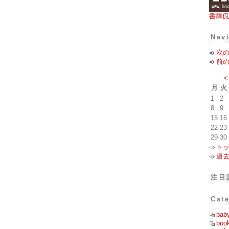
書肆侃
Nav
次
前
<
月
火
1
2
8
9
15
16
22
23
29
30
ト
過
注目
Cat
bab
boo