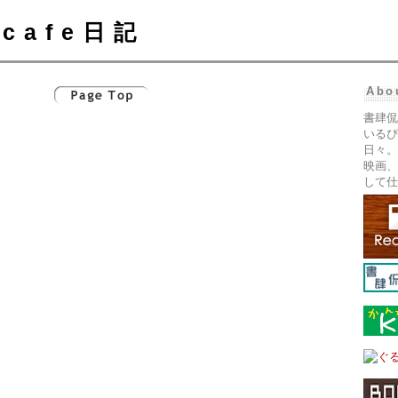
cafe日記
Abo
書肆侃
いるぴ
日々。
映画、
して仕