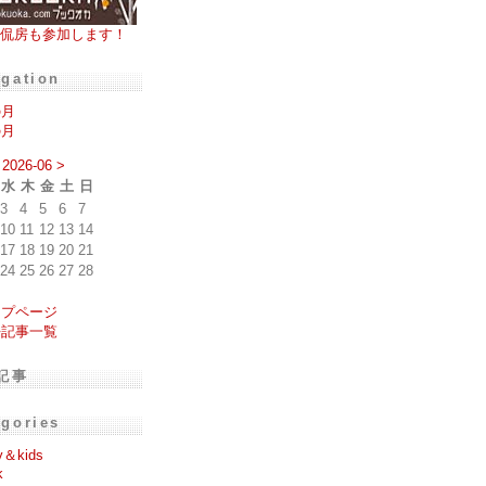
侃房も参加します！
igation
の月
の月
2026-06
>
水
木
金
土
日
3
4
5
6
7
10
11
12
13
14
17
18
19
20
21
24
25
26
27
28
ップページ
去記事一覧
記事
egories
y＆kids
k