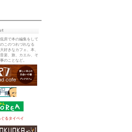
ut
侃房で本の編集をして
のこのつれづれなる
大好きなカフェ、本、
音楽、旅、カエル、そ
事のことなど。