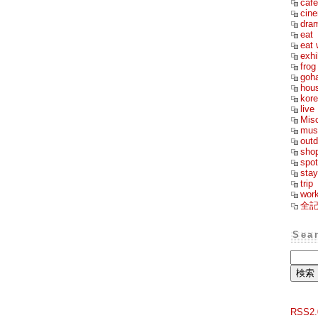
cafe
cin
dra
eat
eat 
exhi
frog
goh
hou
kor
live
Mis
mus
outd
sho
spot
stay
trip
wor
全
Sea
RSS2.