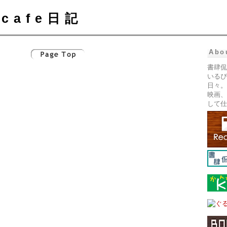
cafe日記
Abo
書肆侃
いるぴ
日々。
映画、
して仕