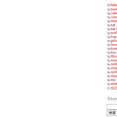
bab
boo
cafe
cin
dra
eat
eat 
exhi
frog
goh
hou
kor
live
Mis
mus
outd
sho
spot
stay
trip
wor
全
Sea