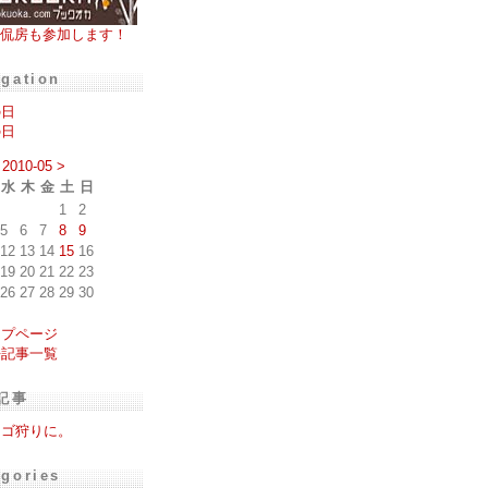
侃房も参加します！
igation
の日
の日
2010-05
>
水
木
金
土
日
1
2
5
6
7
8
9
12
13
14
15
16
19
20
21
22
23
26
27
28
29
30
ップページ
去記事一覧
記事
チゴ狩りに。
egories