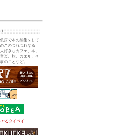
ut
侃房で本の編集をして
のこのつれづれなる
大好きなカフェ、本、
音楽、旅、カエル、そ
事のことなど。