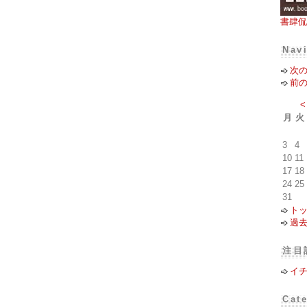
書肆侃
Nav
次
前
<
月
火
3
4
10
11
17
18
24
25
31
ト
過
注目
イ
Cat