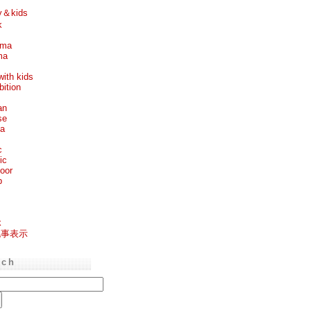
y＆kids
k
ema
ma
with kids
bition
an
se
ea
c
ic
oor
p
k
記事表示
rch