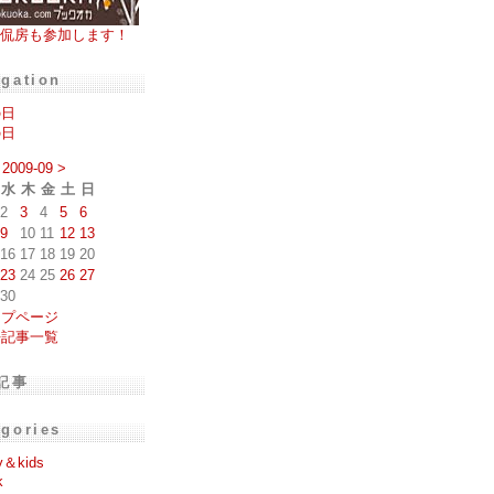
侃房も参加します！
igation
の日
の日
2009-09
>
水
木
金
土
日
2
3
4
5
6
9
10
11
12
13
16
17
18
19
20
23
24
25
26
27
30
ップページ
去記事一覧
記事
egories
y＆kids
k