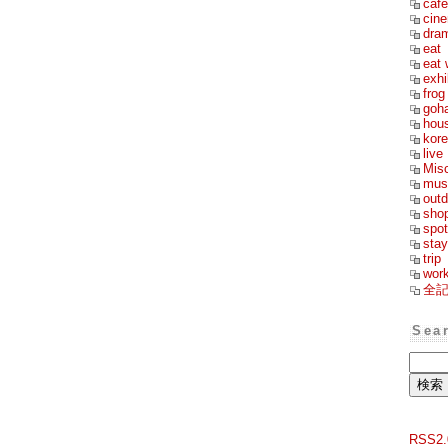
cafe
cin
dra
eat
eat 
exhi
frog
goh
hou
kor
live
Mis
mus
outd
sho
spot
stay
trip
wor
全
Sea
RSS2.