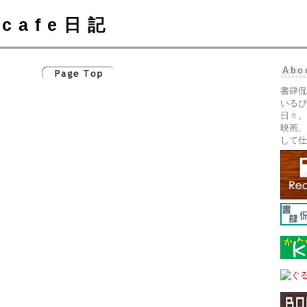
cafe日記
Abo
書肆侃
いるぴ
日々。
映画、
して仕