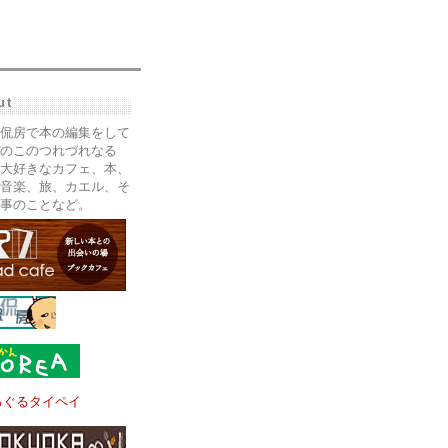
ut
侃房で本の編集をして
のこのつれづれなる
大好きなカフェ、本、
音楽、旅、カエル、そ
事のことなど。