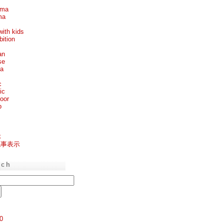
ema
ma
with kids
bition
an
se
ea
c
ic
oor
p
k
記事表示
rch
0