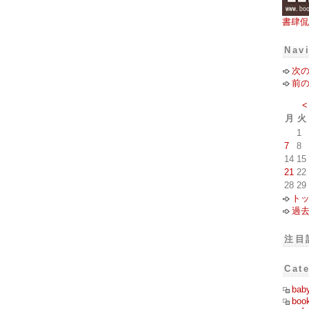
書肆侃
Nav
次
前
<
月
火
1
7
8
14
15
21
22
28
29
ト
過
注目
Cat
bab
boo