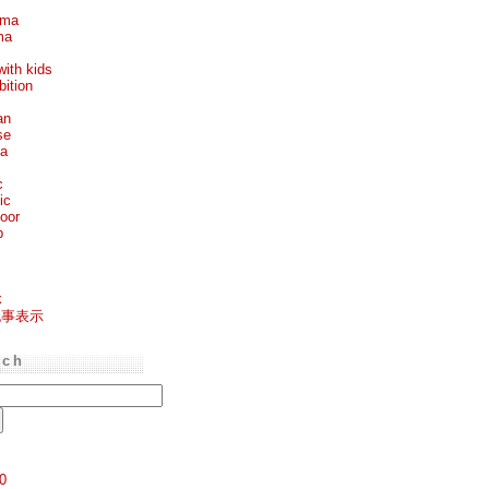
ema
ma
with kids
bition
an
se
ea
c
ic
oor
p
k
記事表示
rch
0