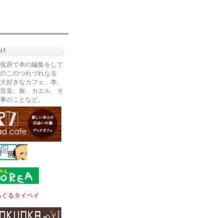
ut
侃房で本の編集をして
のこのつれづれなる
大好きなカフェ、本、
音楽、旅、カエル、そ
事のことなど。