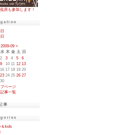
侃房も参加します！
igation
の日
の日
2009-09
>
水
木
金
土
日
2
3
4
5
6
9
10
11
12
13
16
17
18
19
20
23
24
25
26
27
30
ップページ
去記事一覧
記事
egories
y＆kids
k