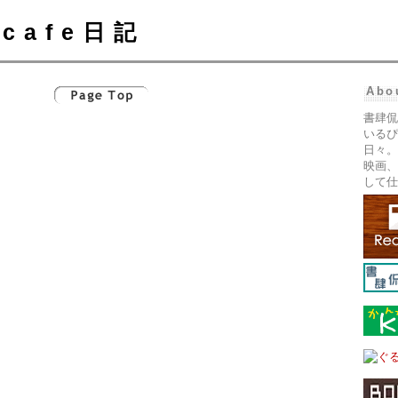
cafe日記
Abo
書肆侃
いるぴ
日々。
映画、
して仕