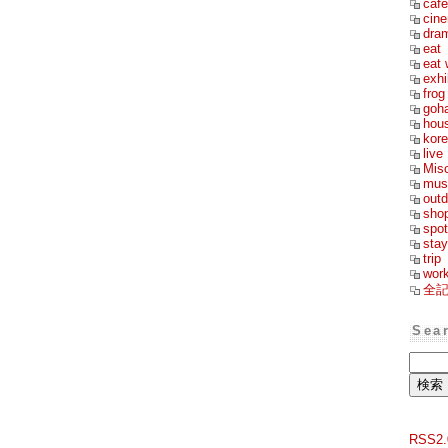
cafe
cin
dra
eat
eat 
exhi
frog
goh
hou
kor
live
Mis
mus
outd
sho
spot
stay
trip
wor
全
Sea
RSS2.