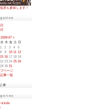
侃房も参加します！
igation
の日
の日
2009-07
>
水
木
金
土
日
1
2
3
4
5
8
9
10
11
12
15
16
17
18
19
22
23
24
25
26
29
30
31
ップページ
去記事一覧
記事
egories
y＆kids
k