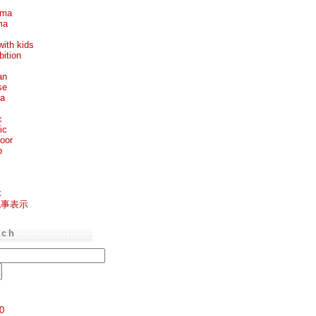
ema
ma
with kids
bition
an
se
ea
c
ic
oor
p
k
記事表示
rch
0