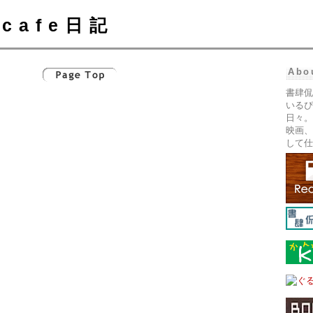
cafe日記
Abo
書肆侃
いるぴ
日々。
映画、
して仕