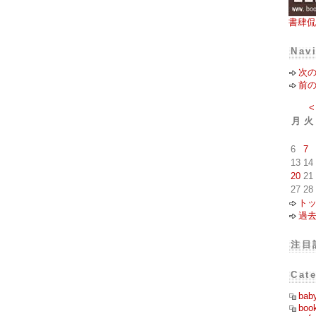
書肆侃
Nav
次
前
<
月
火
6
7
13
14
20
21
27
28
ト
過
注目
Cat
bab
boo