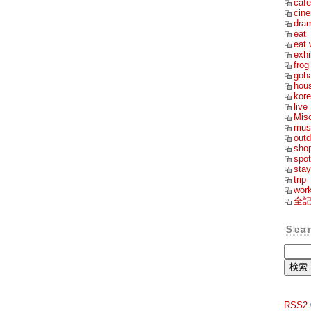
cafe
cin
dra
eat
eat 
exhi
frog
goh
hou
kor
live
Mis
mus
outd
sho
spot
stay
trip
wor
全
Sea
RSS2.