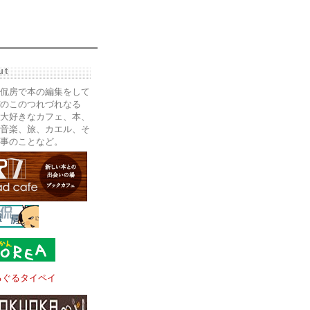
ut
侃房で本の編集をして
のこのつれづれなる
大好きなカフェ、本、
音楽、旅、カエル、そ
事のことなど。