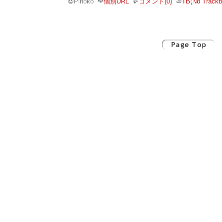
Pinoko
個別URL
コメント(0)
TB(No Trackb