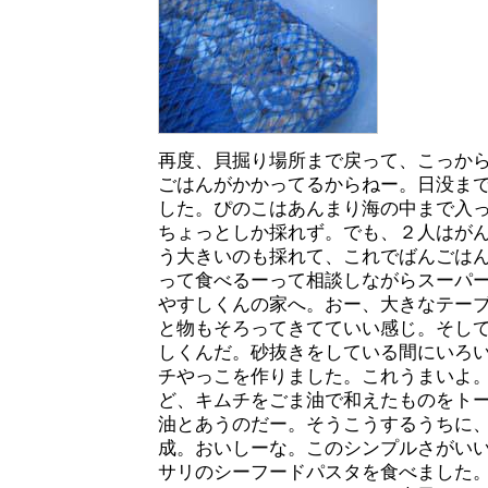
再度、貝掘り場所まで戻って、こっか
ごはんがかかってるからねー。日没ま
した。ぴのこはあんまり海の中まで入
ちょっとしか採れず。でも、２人はが
う大きいのも採れて、これでばんごは
って食べるーって相談しながらスーパ
やすしくんの家へ。おー、大きなテー
と物もそろってきてていい感じ。そし
しくんだ。砂抜きをしている間にいろ
チやっこを作りました。これうまいよ
ど、キムチをごま油で和えたものをト
油とあうのだー。そうこうするうちに
成。おいしーな。このシンプルさがい
サリのシーフードパスタを食べました