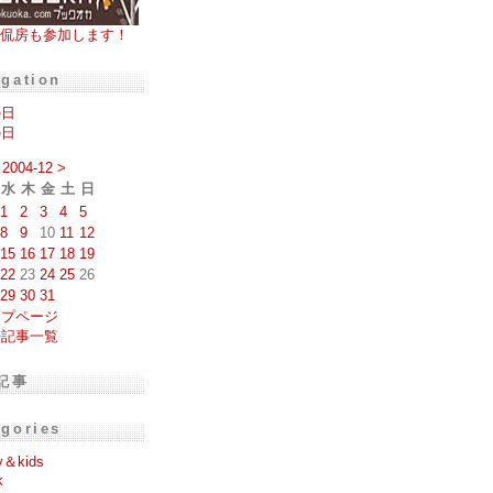
侃房も参加します！
igation
の日
の日
2004-12
>
水
木
金
土
日
1
2
3
4
5
8
9
10
11
12
15
16
17
18
19
22
23
24
25
26
29
30
31
ップページ
去記事一覧
記事
egories
y＆kids
k