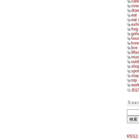
cafe
cin
dra
eat
eat 
exhi
frog
goh
hou
kor
live
Mis
mus
outd
sho
spot
stay
trip
wor
全
Sea
RSS2.