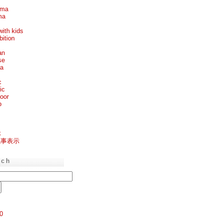
ema
ma
with kids
bition
an
se
ea
c
ic
oor
p
k
記事表示
rch
0