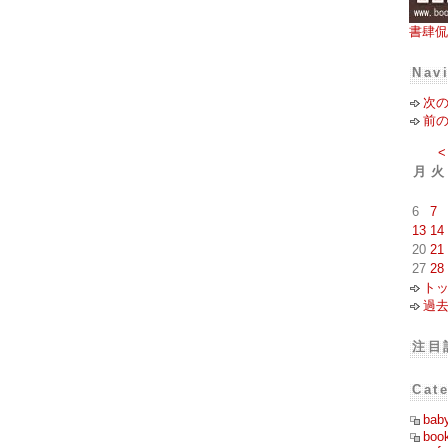
書肆侃
Nav
次
前
<
月
火
6
7
13
14
20
21
27
28
ト
過
注目
Cat
bab
boo