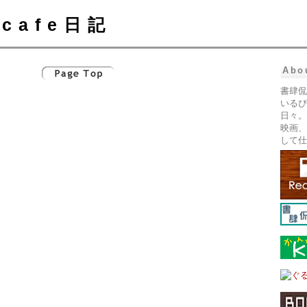
cafe日記
Abo
書肆侃
いるぴ
日々。
映画、
して仕