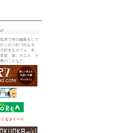
ut
侃房で本の編集をして
のこのつれづれなる
大好きなカフェ、本、
音楽、旅、カエル、そ
事のことなど。