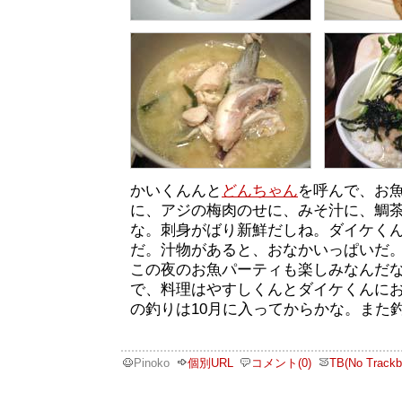
かいくんんと
どんちゃん
を呼んで、お
に、アジの梅肉のせに、みそ汁に、鯛
な。刺身がばり新鮮だしね。ダイケく
だ。汁物があると、おなかいっぱいだ
この夜のお魚パーティも楽しみなんだ
で、料理はやすしくんとダイケくんに
の釣りは10月に入ってからかな。また
Pinoko
個別URL
コメント(0)
TB(No Trackb