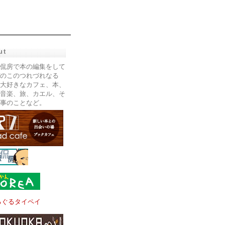
ut
侃房で本の編集をして
のこのつれづれなる
大好きなカフェ、本、
音楽、旅、カエル、そ
事のことなど。