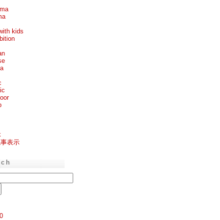
ema
ma
with kids
bition
an
se
ea
c
ic
oor
p
k
記事表示
rch
0