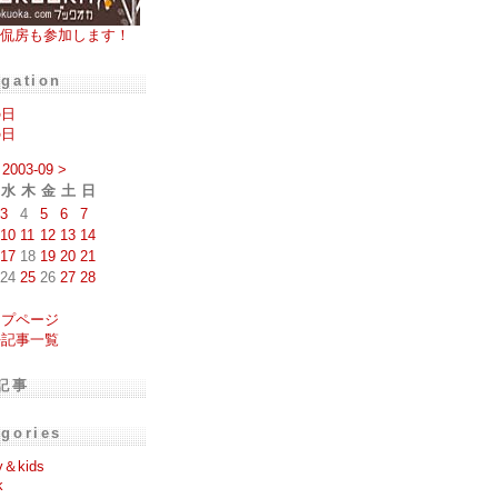
侃房も参加します！
igation
の日
の日
2003-09
>
水
木
金
土
日
3
4
5
6
7
10
11
12
13
14
17
18
19
20
21
24
25
26
27
28
ップページ
去記事一覧
記事
egories
y＆kids
k