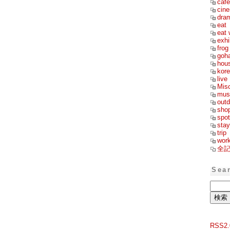
cafe
cin
dra
eat
eat 
exhi
frog
goh
hou
kor
live
Mis
mus
outd
sho
spot
stay
trip
wor
全
Sea
RSS2.