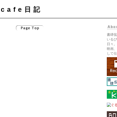
cafe日記
Abo
書肆侃
いるぴ
日々。
映画、
して仕