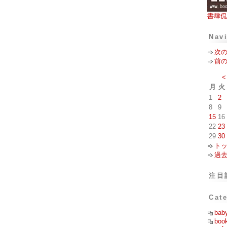
書肆侃
Nav
次
前
<
月
火
1
2
8
9
15
16
22
23
29
30
ト
過
注目
Cat
bab
boo