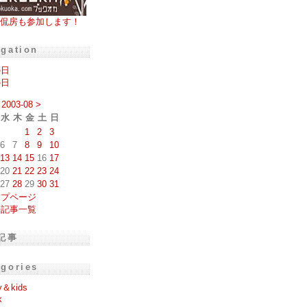
侃房も参加します！
igation
の日
の日
2003-08
>
水
木
金
土
日
1
2
3
6
7
8
9
10
13
14
15
16
17
20
21
22
23
24
27
28
29
30
31
ップページ
去記事一覧
記事
egories
y＆kids
k