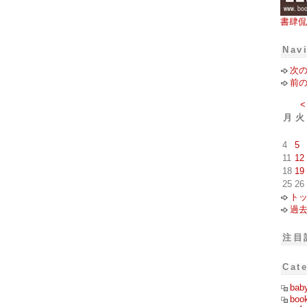
書肆侃
Nav
次
前
<
月
火
4
5
11
12
18
19
25
26
ト
過
注目
Cat
bab
boo