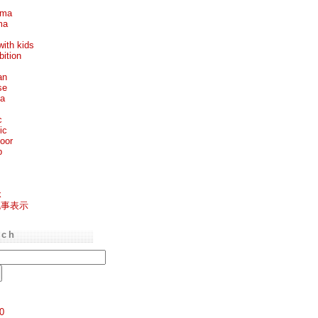
ema
ma
with kids
bition
an
se
ea
c
ic
oor
p
k
記事表示
rch
0