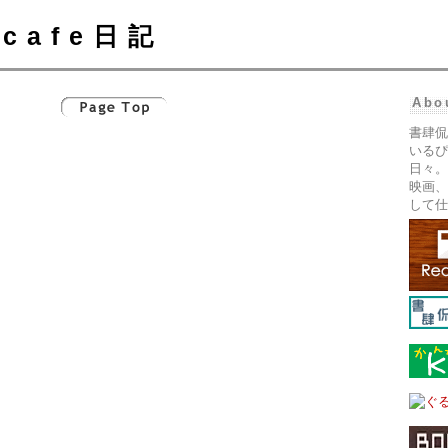
cafe日記
Abo
書肆侃
いるぴ
日々。
映画、
して仕