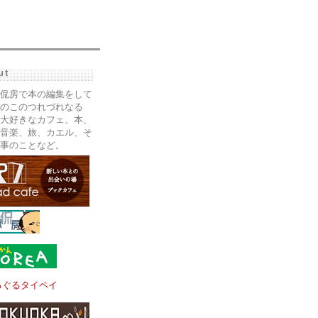
ut
侃房で本の編集をして
のこのつれづれなる
大好きなカフェ、本、
音楽、旅、カエル、そ
事のことなど。