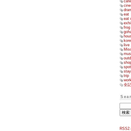
cafe
cin
dra
eat
eat 
exhi
frog
goh
hou
kor
live
Mis
mus
outd
sho
spot
stay
trip
wor
全
Sea
RSS2.