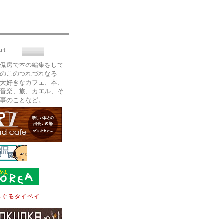
ut
侃房で本の編集をして
のこのつれづれなる
大好きなカフェ、本、
音楽、旅、カエル、そ
事のことなど。