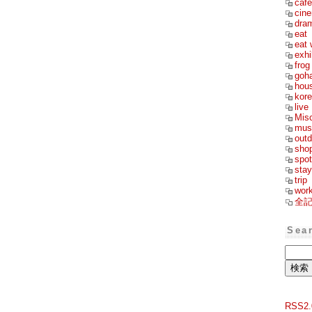
cafe
cin
dra
eat
eat 
exhi
frog
goh
hou
kor
live
Mis
mus
outd
sho
spot
stay
trip
wor
全
Sea
RSS2.