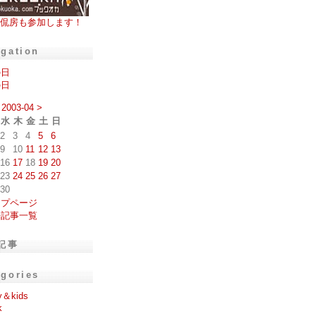
侃房も参加します！
igation
の日
の日
2003-04
>
水
木
金
土
日
2
3
4
5
6
9
10
11
12
13
16
17
18
19
20
23
24
25
26
27
30
ップページ
去記事一覧
記事
egories
y＆kids
k