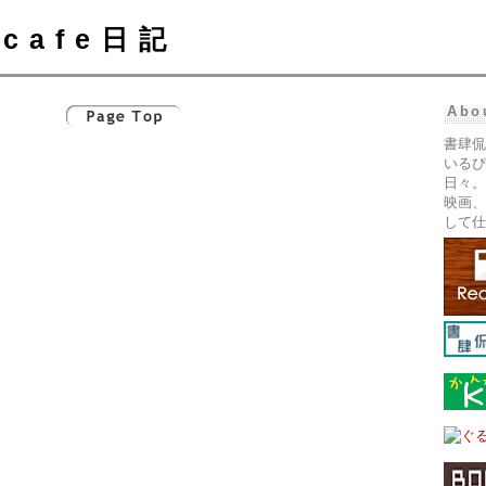
cafe日記
Abo
書肆侃
いるぴ
日々。
映画、
して仕