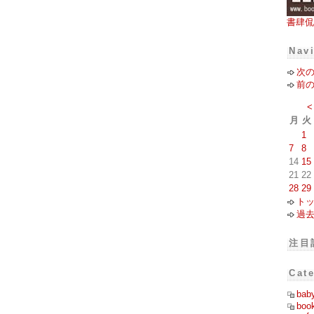
書肆侃
Nav
次
前
<
月
火
1
7
8
14
15
21
22
28
29
ト
過
注目
Cat
bab
boo