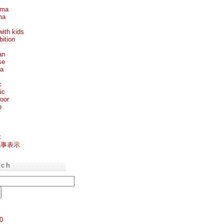
ema
ma
with kids
bition
an
se
ea
c
ic
oor
p
k
記事表示
rch
0