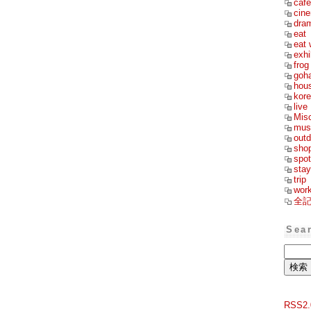
cafe
cin
dra
eat
eat 
exhi
frog
goh
hou
kor
live
Mis
mus
outd
sho
spot
stay
trip
wor
全
Sea
RSS2.