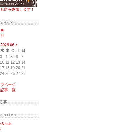
侃房も参加します！
igation
の月
の月
2026-06
>
水
木
金
土
日
3
4
5
6
7
10
11
12
13
14
17
18
19
20
21
24
25
26
27
28
ップページ
去記事一覧
記事
egories
y＆kids
k