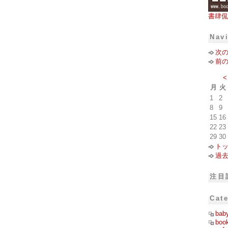
書肆侃
Nav
次
前
<
月
火
1
2
8
9
15
16
22
23
29
30
ト
過
注目
Cat
bab
boo