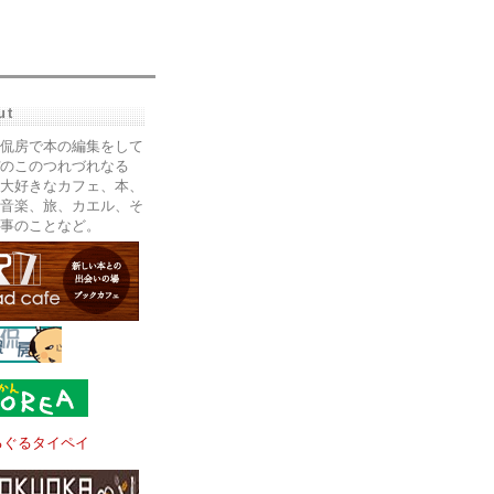
ut
侃房で本の編集をして
のこのつれづれなる
大好きなカフェ、本、
音楽、旅、カエル、そ
事のことなど。