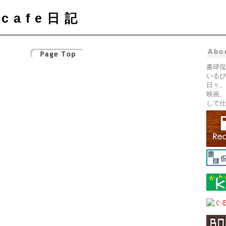
cafe日記
Abo
書肆侃
いるぴ
日々。
映画、
して仕