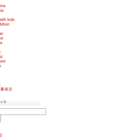
ema
ma
with kids
bition
an
se
ea
c
ic
oor
p
k
記事表示
rch
0