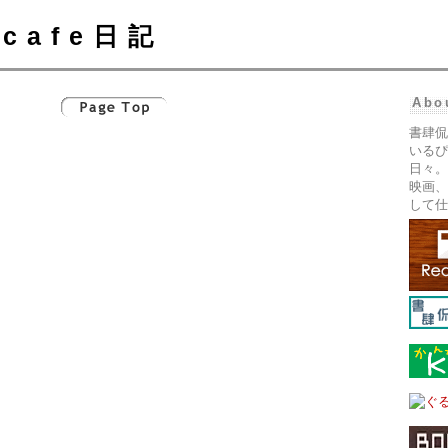
cafe日記
Abo
書肆侃
いるぴ
日々。
映画、
して仕