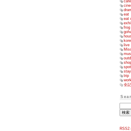
cafe
cin
dra
eat
eat 
exhi
frog
goh
hou
kor
live
Mis
mus
outd
sho
spot
stay
trip
wor
全
Sea
RSS2.