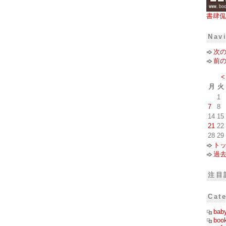
書肆侃
Nav
次
前
<
月
火
1
7
8
14
15
21
22
28
29
ト
過
注目
Cat
bab
boo