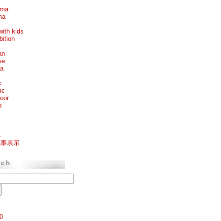
ema
ma
with kids
bition
an
se
ea
c
ic
oor
p
k
記事表示
rch
0