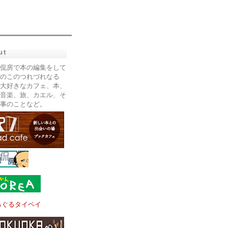
ut
侃房で本の編集をして
のこのつれづれなる
大好きなカフェ、本、
音楽、旅、カエル、そ
事のことなど。