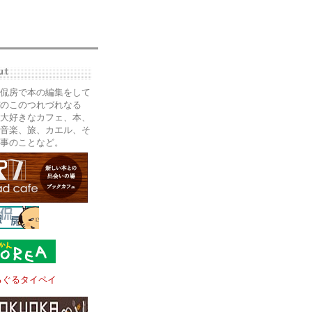
ut
侃房で本の編集をして
のこのつれづれなる
大好きなカフェ、本、
音楽、旅、カエル、そ
事のことなど。