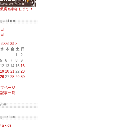
侃房も参加します！
igation
の日
の日
2008-03
>
水
木
金
土
日
1
2
5
6
7
8
9
12
13
14
15
16
19
20
21
22
23
26
27
28
29
30
ップページ
去記事一覧
記事
egories
y＆kids