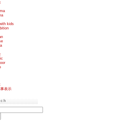
k
ema
ma
with kids
bition
an
se
ea
c
ic
oor
p
k
記事表示
rch