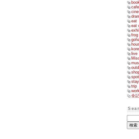
boo
cafe
cin
dra
eat
eat 
exhi
frog
goh
hou
kor
live
Mis
mus
outd
sho
spot
stay
trip
wor
全
Sea