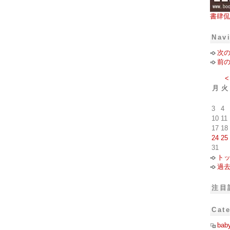
書肆侃
Nav
次
前
<
月
火
3
4
10
11
17
18
24
25
31
ト
過
注目
Cat
bab