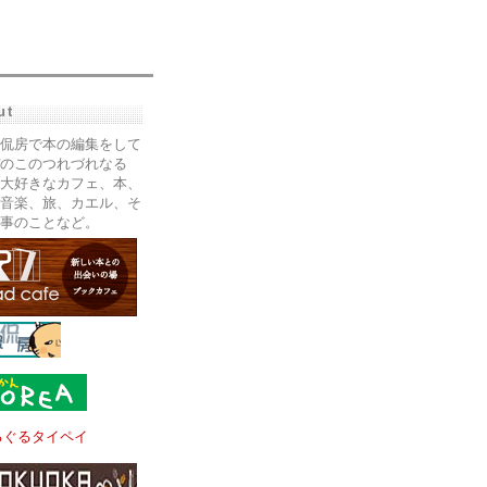
ut
侃房で本の編集をして
のこのつれづれなる
大好きなカフェ、本、
音楽、旅、カエル、そ
事のことなど。