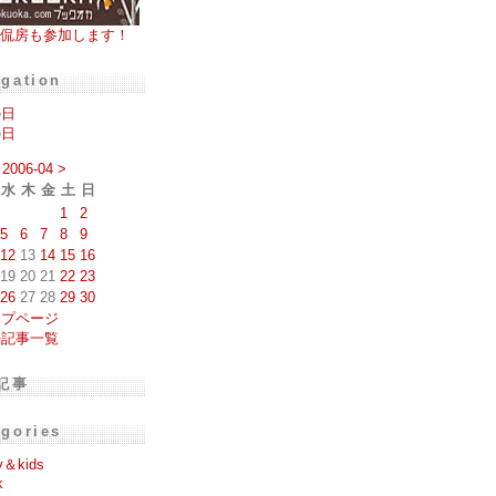
侃房も参加します！
igation
の日
の日
2006-04
>
水
木
金
土
日
1
2
5
6
7
8
9
12
13
14
15
16
19
20
21
22
23
26
27
28
29
30
ップページ
去記事一覧
記事
egories
y＆kids
k