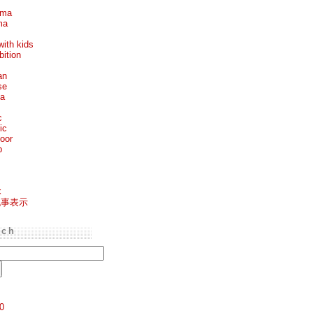
ema
ma
with kids
bition
an
se
ea
c
ic
oor
p
k
記事表示
rch
0