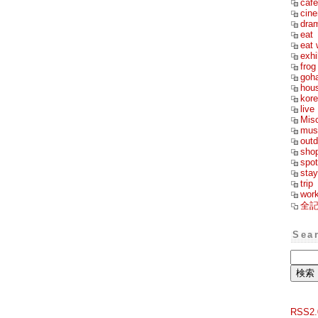
cafe
cin
dra
eat
eat 
exhi
frog
goh
hou
kor
live
Mis
mus
outd
sho
spot
stay
trip
wor
全
Sea
RSS2.