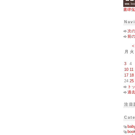
書肆侃
Nav
次
前
<
月
火
3
4
10
11
17
18
24
25
ト
過
注目
Cat
bab
boo