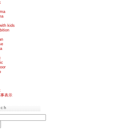
k
ema
ma
with kids
bition
an
se
ea
c
ic
oor
p
k
記事表示
rch