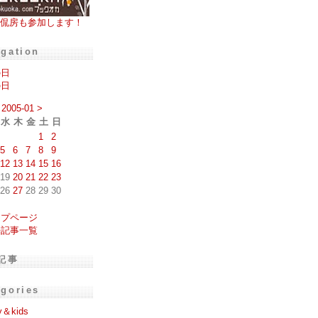
侃房も参加します！
igation
の日
の日
2005-01
>
水
木
金
土
日
1
2
5
6
7
8
9
12
13
14
15
16
19
20
21
22
23
26
27
28
29
30
ップページ
去記事一覧
記事
egories
y＆kids