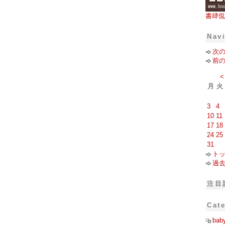
書肆侃
Nav
次
前
<
月
火
3
4
10
11
17
18
24
25
31
ト
過
注目
Cat
bab