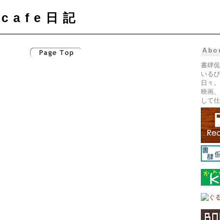
cafe日記
Abo
書肆侃
いるぴ
日々。
映画、
して仕