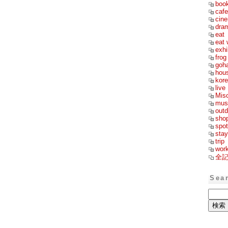
boo
cafe
cin
dra
eat
eat 
exhi
frog
goh
hou
kor
live
Mis
mus
outd
sho
spot
stay
trip
wor
全
Sea