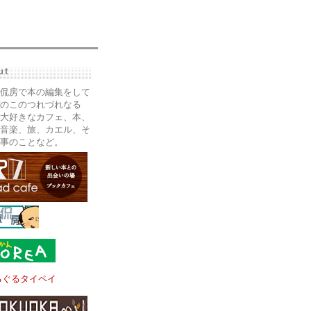
ut
侃房で本の編集をして
のこのつれづれなる
大好きなカフェ、本、
音楽、旅、カエル、そ
事のことなど。