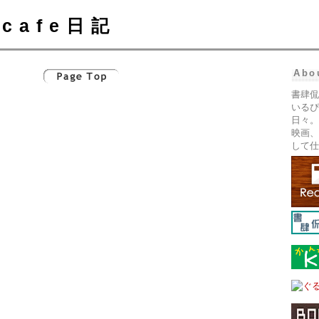
cafe日記
Abo
書肆侃
いるぴ
日々。
映画、
して仕