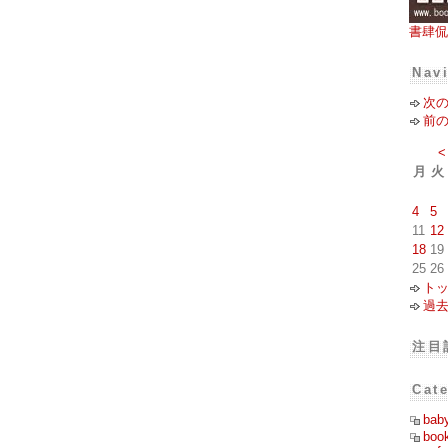
書肆侃
Nav
次
前
<
月
火
4
5
11
12
18
19
25
26
ト
過
注目
Cat
bab
boo