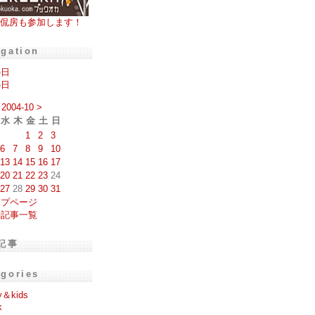
侃房も参加します！
igation
の日
の日
2004-10
>
水
木
金
土
日
1
2
3
6
7
8
9
10
13
14
15
16
17
20
21
22
23
24
27
28
29
30
31
ップページ
去記事一覧
記事
egories
y＆kids
k