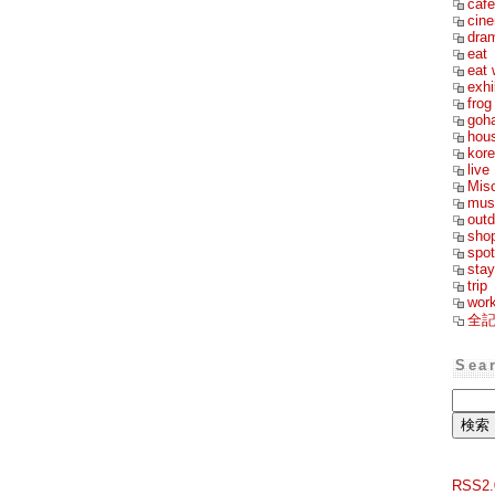
cafe
cin
dra
eat
eat 
exhi
frog
goh
hou
kor
live
Mis
mus
outd
sho
spot
stay
trip
wor
全
Sea
RSS2.