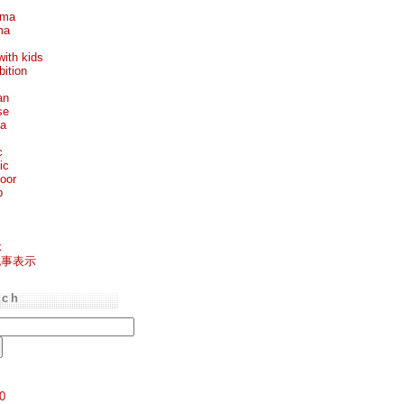
ema
ma
with kids
bition
an
se
ea
c
ic
oor
p
k
記事表示
rch
0