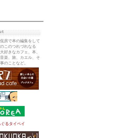
ut
侃房で本の編集をして
のこのつれづれなる
大好きなカフェ、本、
音楽、旅、カエル、そ
事のことなど。