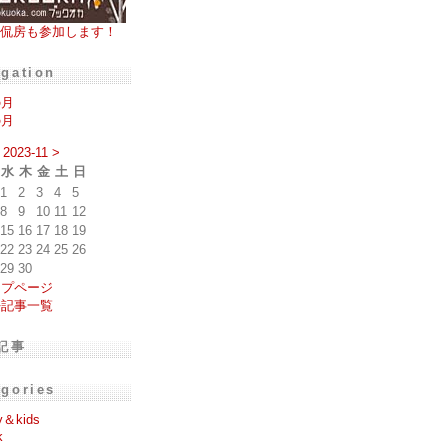
侃房も参加します！
igation
の月
の月
2023-11
>
水
木
金
土
日
1
2
3
4
5
8
9
10
11
12
15
16
17
18
19
22
23
24
25
26
29
30
ップページ
去記事一覧
記事
egories
y＆kids
k