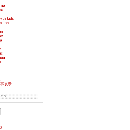
ema
ma
with kids
bition
an
se
ea
c
ic
oor
p
k
記事表示
rch
0