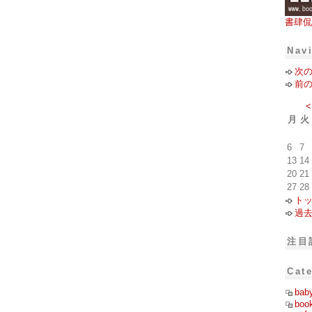
書肆侃
Nav
次
前
<
月
火
6
7
13
14
20
21
27
28
ト
過
注目
Cat
bab
boo