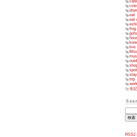
cafe
cin
dra
eat
eat 
exhi
frog
goh
hou
kor
live
Mis
mus
outd
sho
spot
stay
trip
wor
全
Sea
RSS2.