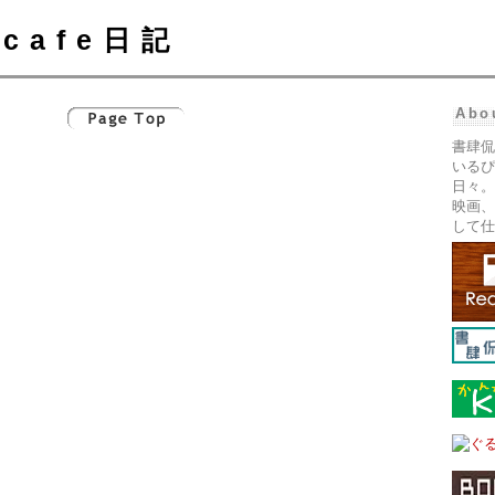
cafe日記
Abo
書肆侃
いるぴ
日々。
映画、
して仕