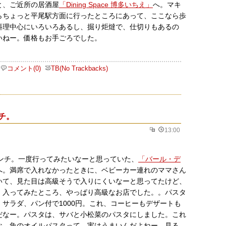
と、ご近所の居酒屋
「Dining Space 博多いちえ」
へ。マキ
らちょっと平尾駅方面に行ったところにあって、ここなら歩
料理中心にいろいろあるし、掘り炬燵で、仕切りもあるの
いねー。価格もお手ごろでした。
コメント(0)
TB(No Trackbacks)
ンチ。
13:00
ンチ。一度行ってみたいなーと思っていた、
「バール・デ
へ。満席で入れなかったときに、ベビーカー連れのママさん
いて、見た目は高級そうで入りにくいなーと思ってたけど、
、入ってみたところ、やっぱり高級なお店でした。。パスタ
サラダ、パン付で1000円。これ、コーヒーもデザートも
だなー。パスタは、サバと小松菜のパスタにしました。これ
な。魚のオイルパスタって、実はうまいんだよねー。見る