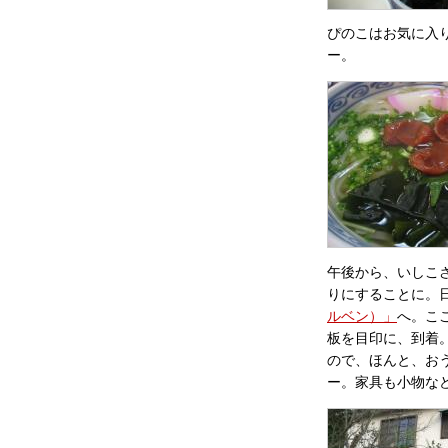
ぴのこはお気に入
ー。
午後から、いしこ
りにすることに。
ルベン）」
へ。こ
板を目印に、到着
ので、ほんと、お
ー。家具も小物な