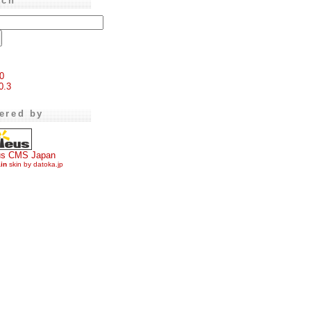
rch
0
0.3
ered by
us CMS Japan
ain
skin by datoka.jp