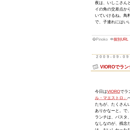
夜は、いしこさん
イの角の交差点か
いていけるね。鳥
で、子連れにはい
Pinoko
個別URL
2009-09-09
VIOROでラ
今日は
VIORO
でラ
ル・マエストロ」
たちが、たくさん
ありかなーと。で
ランチは、パスタ、
なしなのが、残念
は、おいしかった