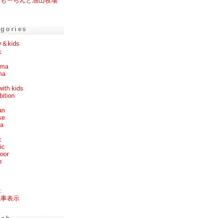
ーもーらんど油山牧場
。
egories
y＆kids
k
ema
ma
with kids
bition
an
se
ea
c
ic
oor
p
k
記事表示