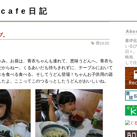
cafe日記
Abo
ブ。
書肆侃
18:00
いるぴ
日々。
映画、
休み。お昼は、青衣ちゃんも連れて、恵味うどんへ。青衣ち
して仕
だからねー。くるあいだも待ちきれずに、テーブルにおいて
ぶを食べる食べる。そしてうどん登場！ちゃんお子供用の器
したよ。ここってこのつるっとしたうどんがおいしいね。