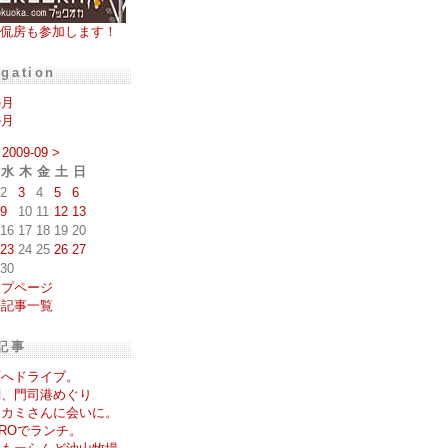
侃房も参加します！
igation
の月
の月
2009-09
>
水
木
金
土
日
2
3
4
5
6
9
10
11
12
13
16
17
18
19
20
23
24
25
26
27
30
ップページ
去記事一覧
記事
原へドライブ。
関、門司港めぐり
ワカミさんに会いに。
OROでランチ。