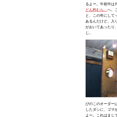
るよー。午前中は
どん杵むら」
へ。
と、この年にして
あるんだけど、入
がおいてあったり
じ。
ぴのこのオーダー
したダシに、ゴマ
よー。これはまじ