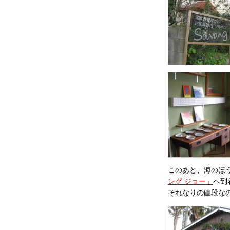
このあと、海のほ
ング ジョー」
へ到
それなりの値段な