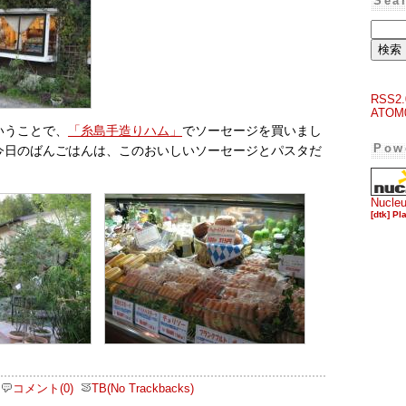
Sea
RSS2.
ATOM
いうことで、
「糸島手造りハム」
でソーセージを買いまし
Pow
今日のばんごはんは、このおいしいソーセージとパスタだ
Nucle
[dtk] Pl
コメント(0)
TB(No Trackbacks)