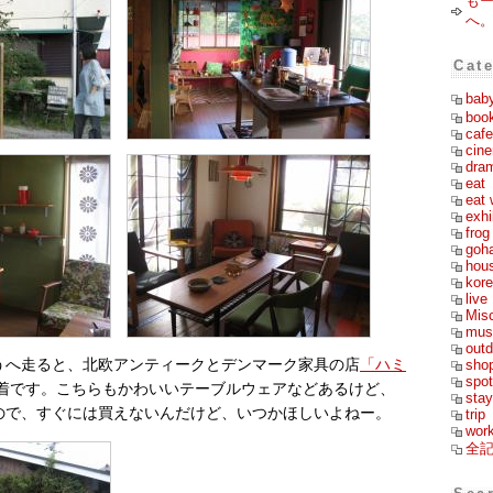
も
へ
Cat
bab
boo
cafe
cin
dra
eat
eat 
exhi
frog
goh
hou
kor
live
Mis
mus
outd
sho
うへ走ると、北欧アンティークとデンマーク家具の店
「ハミ
spot
着です。こちらもかわいいテーブルウェアなどあるけど、
stay
ので、すぐには買えないんだけど、いつかほしいよねー。
trip
wor
全