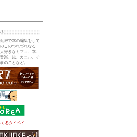
ut
侃房で本の編集をして
のこのつれづれなる
大好きなカフェ、本、
音楽、旅、カエル、そ
事のことなど。