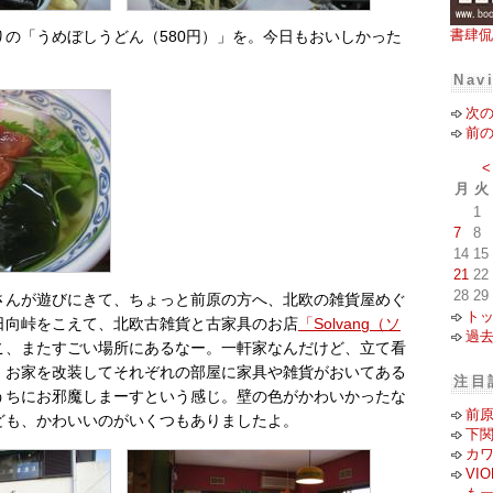
書肆侃
りの「うめぼしうどん（580円）」を。今日もおいしかった
Nav
次
前
<
月
火
1
7
8
14
15
21
22
28
29
さんが遊びにきて、ちょっと前原の方へ、北欧の雑貨屋めぐ
ト
日向峠をこえて、北欧古雑貨と古家具のお店
「Solvang（ソ
過
こ、またすごい場所にあるなー。一軒家なんだけど、立て看
。お家を改装してそれぞれの部屋に家具や雑貨がおいてある
注目
うちにお邪魔しまーすという感じ。壁の色がかわいかったな
前
ども、かわいいのがいくつもありましたよ。
下
カ
VI