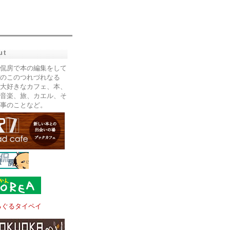
ut
侃房で本の編集をして
のこのつれづれなる
大好きなカフェ、本、
音楽、旅、カエル、そ
事のことなど。