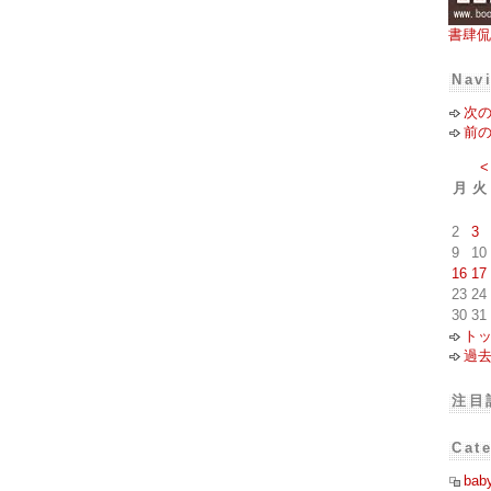
書肆侃
Nav
次
前
<
月
火
2
3
9
10
16
17
23
24
30
31
ト
過
注目
Cat
bab