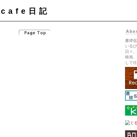
cafe日記
Abo
書肆侃
いるぴ
日々。
映画、
して仕