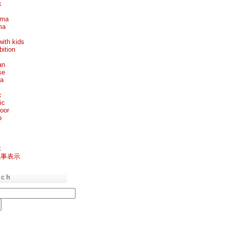
k
ema
ma
with kids
bition
an
se
ea
c
ic
oor
p
k
記事表示
rch