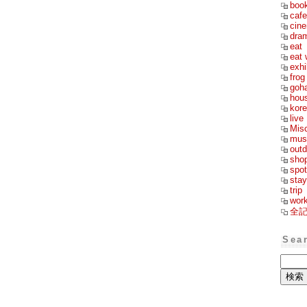
boo
cafe
cin
dra
eat
eat 
exhi
frog
goh
hou
kor
live
Mis
mus
outd
sho
spot
stay
trip
wor
全
Sea