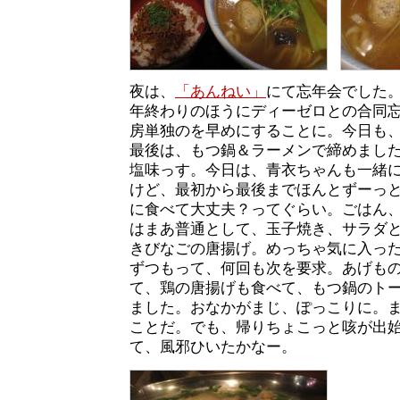
夜は、
「あんねい」
にて忘年会でした
年終わりのほうにディーゼロとの合同
房単独のを早めにすることに。今日も
最後は、もつ鍋＆ラーメンで締めまし
塩味っす。今日は、青衣ちゃんも一緒
けど、最初から最後までほんとずーっ
に食べて大丈夫？ってぐらい。ごはん
はまあ普通として、玉子焼き、サラダ
きびなごの唐揚げ。めっちゃ気に入っ
ずつもって、何回も次を要求。あげも
て、鶏の唐揚げも食べて、もつ鍋のト
ました。おなかがまじ、ぽっこりに。
ことだ。でも、帰りちょこっと咳が出
て、風邪ひいたかなー。