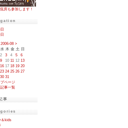
侃房も参加します！
igation
の日
の日
2006-08
>
水
木
金
土
日
2
3
4
5
6
9
10
11
12
13
16
17
18
19
20
23
24
25
26
27
30
31
ップページ
去記事一覧
記事
egories
y＆kids
k