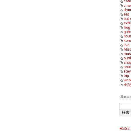
cafe
cin
dra
eat
eat 
exhi
frog
goh
hou
kor
live
Mis
mus
outd
sho
spot
stay
trip
wor
全
Sea
RSS2.