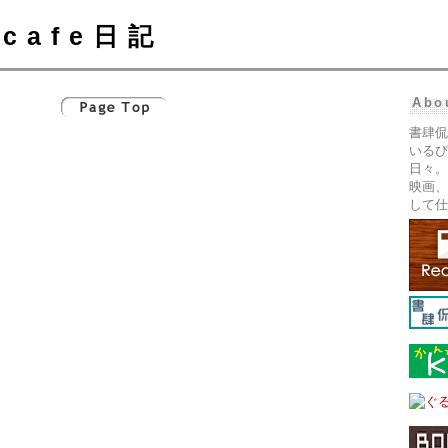
cafe日記
Abo
書肆侃
いるぴ
日々。
映画、
して仕