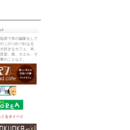
ut
侃房で本の編集をして
のこのつれづれなる
大好きなカフェ、本、
音楽、旅、カエル、そ
事のことなど。