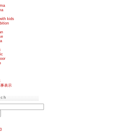
ema
ma
with kids
bition
an
se
ea
c
ic
oor
p
k
記事表示
rch
0