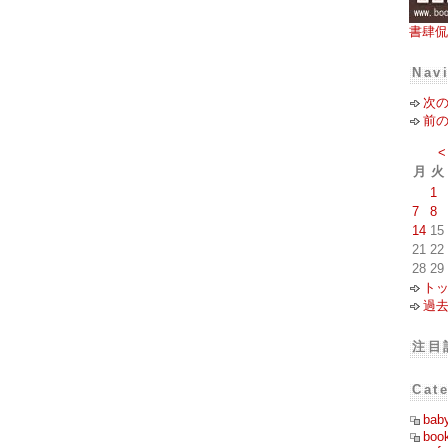
書肆侃
Nav
次
前
<
月
火
1
7
8
14
15
21
22
28
29
ト
過
注目
Cat
bab
boo