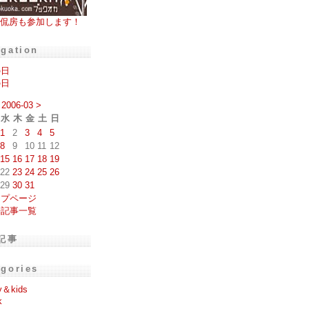
侃房も参加します！
igation
の日
の日
2006-03
>
水
木
金
土
日
1
2
3
4
5
8
9
10
11
12
15
16
17
18
19
22
23
24
25
26
29
30
31
ップページ
去記事一覧
記事
egories
y＆kids
k