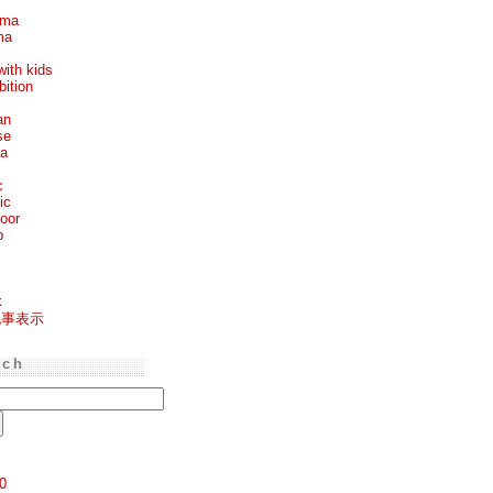
ema
ma
with kids
bition
an
se
ea
c
ic
oor
p
k
記事表示
rch
0