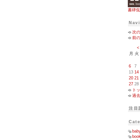
書肆侃
Nav
次
前
<
月
火
6
7
13
14
20
21
27
28
ト
過
注目
Cat
bab
boo