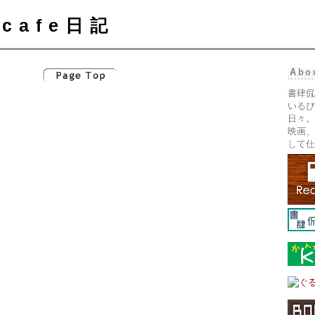
cafe日記
Abo
書肆侃
いるぴ
日々。
映画、
して仕