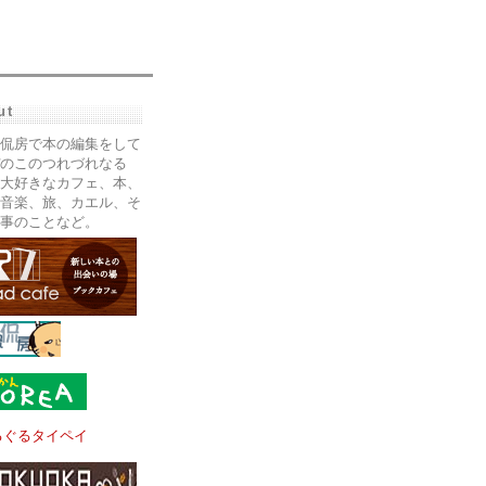
ut
侃房で本の編集をして
のこのつれづれなる
大好きなカフェ、本、
音楽、旅、カエル、そ
事のことなど。