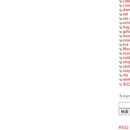
cafe
cin
dra
eat
eat 
exhi
frog
goh
hou
kor
live
Mis
mus
outd
sho
spot
stay
trip
wor
全
Sea
RSS2.