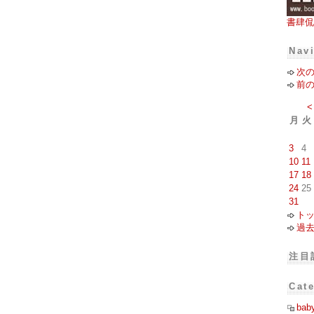
書肆侃
Nav
次
前
<
月
火
3
4
10
11
17
18
24
25
31
ト
過
注目
Cat
bab