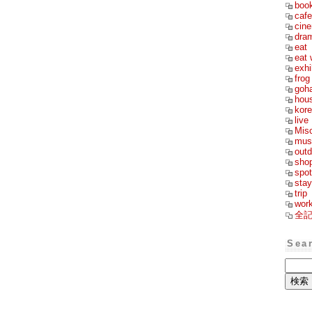
boo
cafe
cin
dra
eat
eat 
exhi
frog
goh
hou
kor
live
Mis
mus
outd
sho
spot
stay
trip
wor
全
Sea