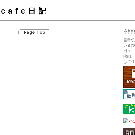
cafe日記
Abo
書肆侃
いるぴ
日々。
映画、
して仕