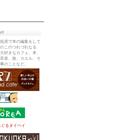
ut
侃房で本の編集をして
のこのつれづれなる
大好きなカフェ、本、
音楽、旅、カエル、そ
事のことなど。