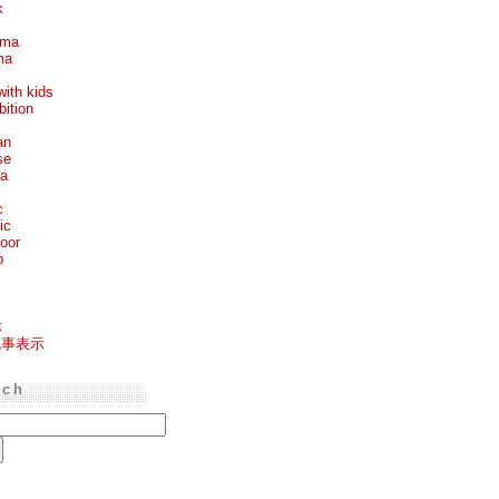
k
ema
ma
with kids
bition
an
se
ea
c
ic
oor
p
k
記事表示
rch