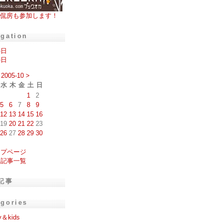
侃房も参加します！
igation
の日
の日
2005-10
>
水
木
金
土
日
1
2
5
6
7
8
9
12
13
14
15
16
19
20
21
22
23
26
27
28
29
30
ップページ
去記事一覧
記事
egories
y＆kids