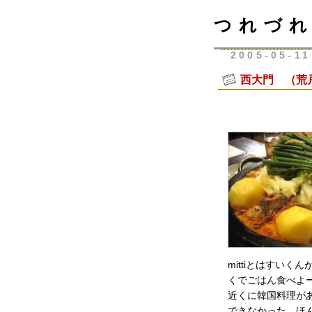
つれづれ
2005-05-11
西大門 （荒
mittiとはすい
くでごはん食べよ
近くに韓国料理が
できなかった。ほ