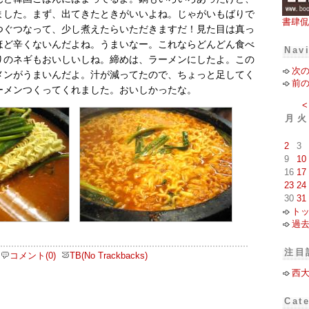
ました。まず、出てきたときがいいよね。じゃがいもばりで
書肆侃
つぐつなって、少し煮えたらいただきますだ！見た目は真っ
ほど辛くないんだよね。うまいなー。これならどんどん食べ
Nav
りのネギもおいしいしね。締めは、ラーメンにしたよ。この
次
メンがうまいんだよ。汁が減ってたので、ちょっと足してく
前
ーメンつくってくれました。おいしかったな。
<
月
火
2
3
9
10
16
17
23
24
30
31
ト
過
注目
コメント(0)
TB(No Trackbacks)
西
Cat