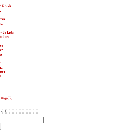
y＆kids
k
ema
ma
with kids
bition
an
se
ea
c
ic
oor
p
k
記事表示
rch