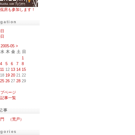
侃房も参加します！
igation
の日
の日
2005-05
>
水
木
金
土
日
1
4
5
6
7
8
11
12
13
14
15
18
19
20
21
22
25
26
27
28
29
ップページ
去記事一覧
記事
大門 （荒戸）
egories