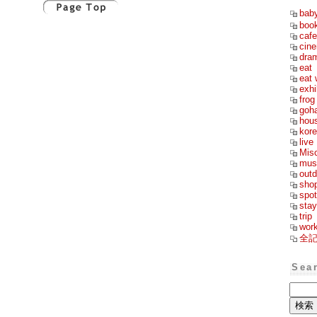
bab
boo
cafe
cin
dra
eat
eat 
exhi
frog
goh
hou
kor
live
Mis
mus
outd
sho
spot
stay
trip
wor
全
Sea