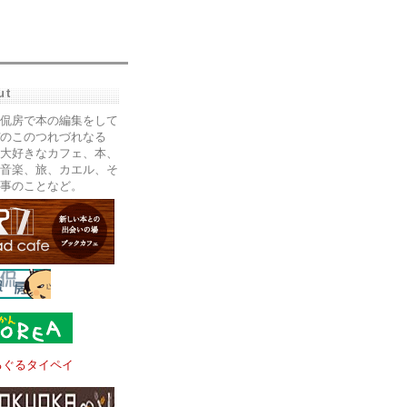
ut
侃房で本の編集をして
のこのつれづれなる
大好きなカフェ、本、
音楽、旅、カエル、そ
事のことなど。