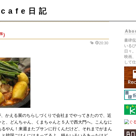
cafe日記
Abo
戸）
書肆侃
20:30
いるぴ
日々。
映画、
して仕
くんが、かえる展のちらしづくりで会社までやってきたので、近
ーと、どんちゃん、くまちゃんと５人で西大門へ。こんなに
あるやん！来週またプサンに行くんだけど、それまでがまん
んと韓国ごはんにはまってるよ。鍋もいろいろあったけど、