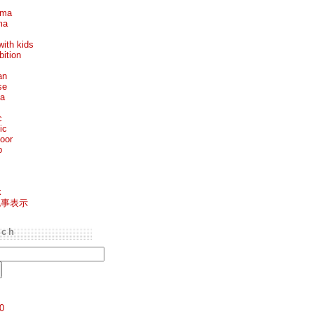
ema
ma
with kids
bition
an
se
ea
c
ic
oor
p
k
記事表示
rch
0