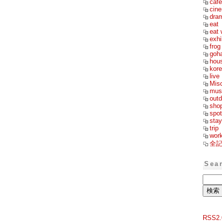
cafe
cin
dra
eat
eat 
exhi
frog
goh
hou
kor
live
Mis
mus
outd
sho
spot
stay
trip
wor
全
Sea
RSS2.