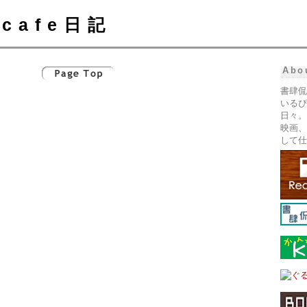
cafe日記
Abo
書肆侃
いるぴ
日々。
映画、
して仕