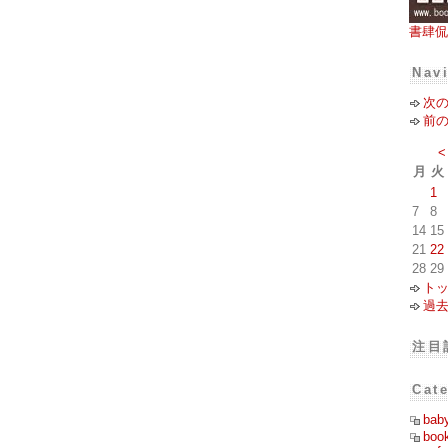
書肆侃
Nav
次
前
<
月
火
1
7
8
14
15
21
22
28
29
ト
過
注目
Cat
bab
boo