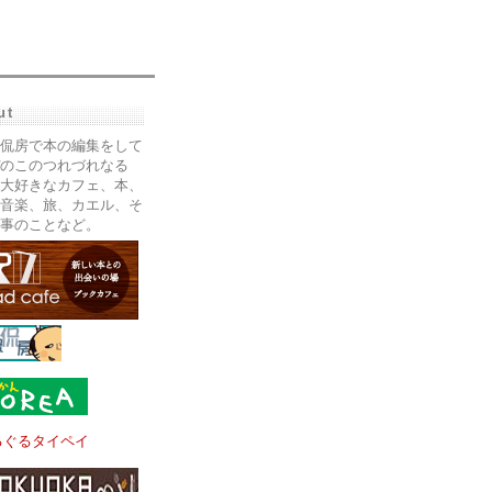
ut
侃房で本の編集をして
のこのつれづれなる
大好きなカフェ、本、
音楽、旅、カエル、そ
事のことなど。