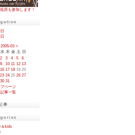
侃房も参加します！
igation
の日
の日
2005-03
>
水
木
金
土
日
2
3
4
5
6
9
10
11
12
13
16
17
18
19
20
23
24
25
26
27
30
31
ップページ
去記事一覧
記事
egories
y＆kids
k