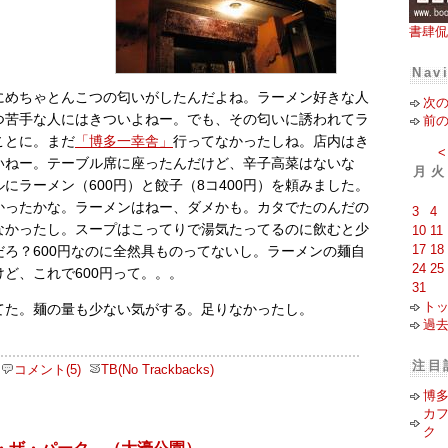
書肆侃
Nav
にめちゃとんこつの匂いがしたんだよね。ラーメン好きな人
次
つ苦手な人にはきついよねー。でも、その匂いに誘われてラ
前
ことに。まだ
「博多一幸舎」
行ってなかったしね。店内はき
<
いねー。テーブル席に座ったんだけど、辛子高菜はないな
月
火
にラーメン（600円）と餃子（8コ400円）を頼みました。
かったかな。ラーメンはねー、ダメかも。カタでたのんだの
3
4
なかったし。スープはこってりで湯気たってるのに飲むと少
10
11
17
18
だろ？600円なのに全然具ものってないし。ラーメンの麺自
24
25
ど、これで600円って。。。
31
ト
てた。麺の量も少ない気がする。足りなかったし。
過
注目
コメント(5)
TB(No Trackbacks)
博
カ
ク
・ザ・パーク （大濠公園）