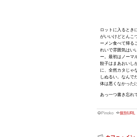
ロットに入るとき
がいいけどとんこ
ーメン食べて帰る
れいで雰囲気はい
ー。最初はノーマル
餃子はまあおいし
に、全然カタじゃ
しぬるい。なんで
体は悪くなかったけ
あっ一つ書き忘れ
Pinoko
個別URL
カフェ・イン