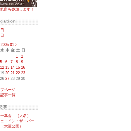
侃房も参加します！
igation
の日
の日
2005-01
>
水
木
金
土
日
1
2
5
6
7
8
9
12
13
14
15
16
19
20
21
22
23
26
27
28
29
30
ップページ
去記事一覧
記事
多一幸舎 （大名）
フェ・イン・ザ・パー
 （大濠公園）