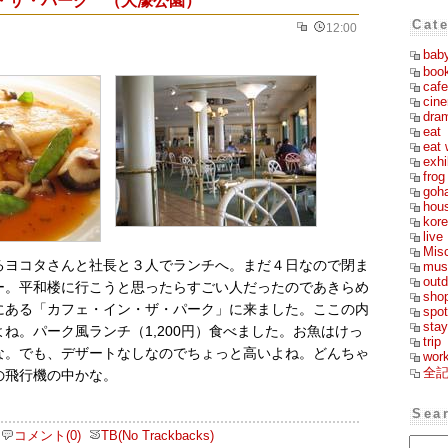
Cat
12:00
bab
boo
cafe
cin
dra
eat
eat 
exhi
frog
goh
hou
kor
live
Mis
るヨコタさんと社長と３人でランチへ。まだ４日なので閉ま
mus
outd
ー。平和楼に行こうと思ったらすごい人だったのであきらめ
sho
にある「カフェ・イン・ザ・パーク」に来ました。ここの内
spot
stay
ね。パーク風ランチ（1,200円）食べました。お魚はけっ
trip
な。でも、デザートなしなのでちょっと高いよね。どんちゃ
wor
全
の飛行機の中かな。
Sea
コメント(0)
TB(No Trackbacks)