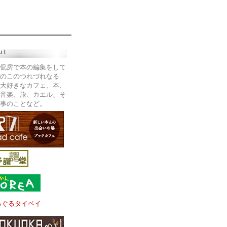
ut
侃房で本の編集をして
のこのつれづれなる
大好きなカフェ、本、
音楽、旅、カエル、そ
事のことなど。