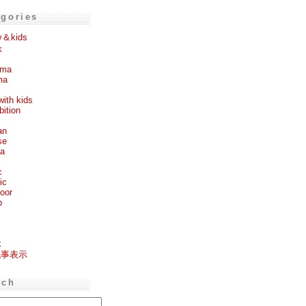
egories
y＆kids
k
ema
ma
with kids
bition
an
se
ea
c
ic
oor
p
k
記事表示
rch