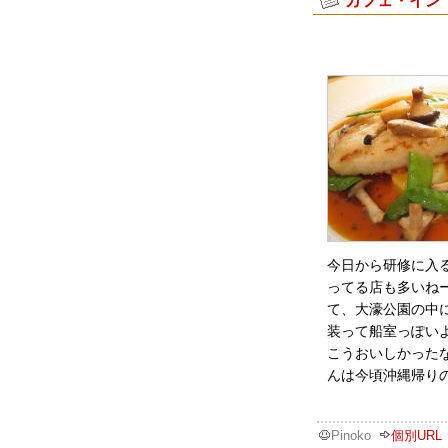
今日から研修に入
ってる店も多いね
て、大濠公園の中
装って船室っぽいよ
こうおいしかった
んは今頃沖縄帰り
Pinoko
個別URL