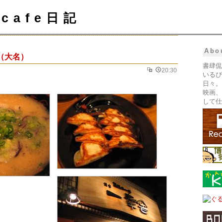
cafe日記
Abo
（大名）
書肆侃
20:30
いるぴ
日々。
映画、
して仕