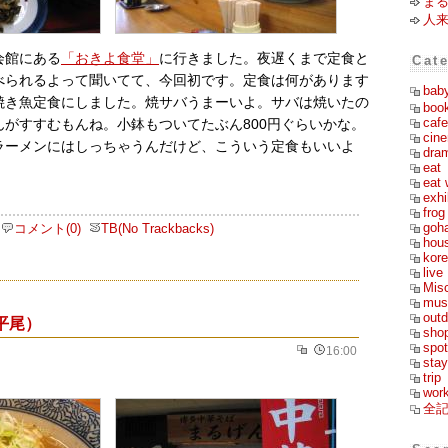
ま
人
会館にある
「おきよ食堂」
に行きました。夜遅くまで定食と
Cat
べられるよって聞いてて、今回初です。定食は何があります
bab
焼き魚定食にしました。焼サバうまーいよ。サバは焼いたの
boo
cafe
んがすすむもんね。小鉢もついてたぶん800円ぐらいかな。
cin
ラーメンにはしっちゃうんだけど、こういう定食もいいよ
dra
eat
eat 
exhi
frog
goh
コメント(0)
TB(No Trackbacks)
hou
kor
live
Mis
mus
outd
平尾）
sho
spot
16:00
stay
trip
wor
全