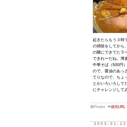
起きたらもう３時
の掃除をしてから
の隣にできてたラ
できれーだね。博
中華そば（500
ので、醤油のあっ
てりなので、ちょ
とかいろいろして
にチャレンジして
Pinoko
個別URL
2005-01-22