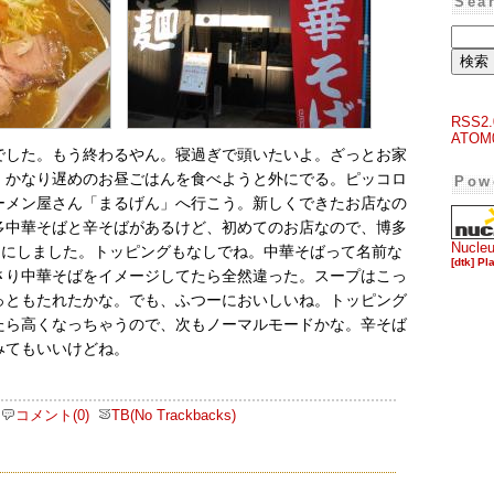
Sea
RSS2.
ATOM
でした。もう終わるやん。寝過ぎで頭いたいよ。ざっとお家
、かなり遅めのお昼ごはんを食べようと外にでる。ピッコロ
Pow
ーメン屋さん「まるげん」へ行こう。新しくできたお店なの
多中華そばと辛そばがあるけど、初めてのお店なので、博多
Nucle
円）にしました。トッピングもなしでね。中華そばって名前な
[dtk] Pl
さり中華そばをイメージしてたら全然違った。スープはこっ
っともたれたかな。でも、ふつーにおいしいね。トッピング
たら高くなっちゃうので、次もノーマルモードかな。辛そば
みてもいいけどね。
コメント(0)
TB(No Trackbacks)