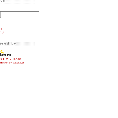
rch
0
0.3
ered by
us CMS Japan
ain
skin by datoka.jp