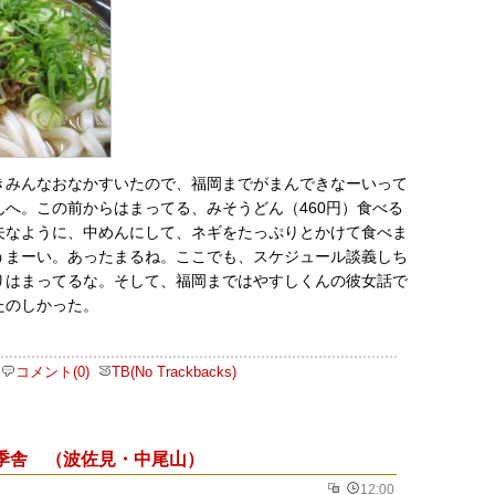
きみんなおなかすいたので、福岡までがまんできなーいって
んへ。この前からはまってる、みそうどん（460円）食べる
夫なように、中めんにして、ネギをたっぷりとかけて食べま
うまーい。あったまるね。ここでも、スケジュール談義しち
りはまってるな。そして、福岡まではやすしくんの彼女話で
たのしかった。
コメント(0)
TB(No Trackbacks)
季舎 （波佐見・中尾山）
12:00