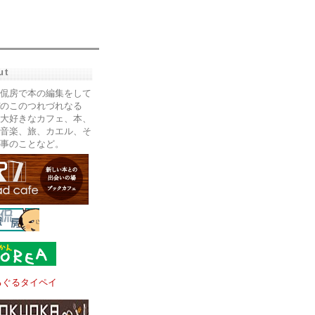
ut
侃房で本の編集をして
のこのつれづれなる
大好きなカフェ、本、
音楽、旅、カエル、そ
事のことなど。