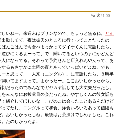
）
21:00
忙しいねー。来週末はプサンなので、ちょっと焦るね。
どん
曜出勤してて、夜は彼氏のところに行くってことだったの
にばんごはんでも食べよっかってダイケくんに電話したら、
が遊びにくるよーって、で、聞いてるといつのまにかどんど
９人になってる。それって予約せんと店入れんやんって、あ
をするもさすがに土曜の夜とあっていっぱいだよね。でも、
しーと思って、「人来（ニングル）」に電話したら、８時半
が開いてますよって。よかったー。ここおいしかったから、
貸切だったのでみんなでガヤガヤ話しても大丈夫だったし。
んをみんなにお披露目の会だったね。やすしくんの彼女話も
早く紹介してほしいなー。ぴのこは会ったことあるんだけど
がってたし。ニングルって和食、洋食いろいろあって値段も
だ。おいしかったしね。最後はお茶漬けでしめました。これ
ね。たのしかったよ。