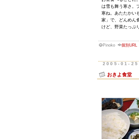
は雪も舞う寒さ。
寒ね。あたたかい
家」で、どんめん
けど、野菜たっぷ
Pinoko
個別URL
2005-01-25
おきよ食堂 