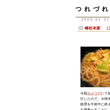
つれづれ
2005-01-31
峰松本家 （
今朝
カメリア
にて
行したので、８時
処理を午前中に終
お昼食べることに