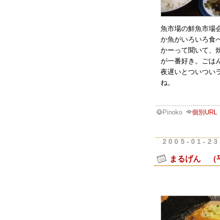
魚市場の鮮魚市場
か魚がいろいろ食
かーって聞いて、
が一番好き。ごは
夜遅いとついつい
ね。
Pinoko
個別URL
2005-01-23
まるげん （