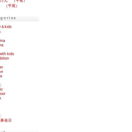
るげん （平尾）
来 （平尾）
egories
y＆kids
k
ema
ma
with kids
bition
an
se
ea
c
ic
oor
p
k
記事表示