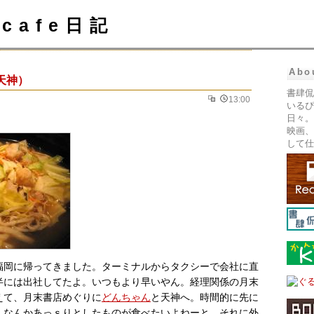
cafe日記
Abo
天神）
書肆侃
13:00
いるぴ
日々。
映画、
して仕
福岡に帰ってきました。ターミナルからタクシーで会社に直
半には出社してたよ。いつもより早いやん。経理関係の月末
えて、月末書店めぐりに
どんちゃん
と天神へ。時間的に先に
。なんかあっｓりとしたものが食べたいよねーと。それに外