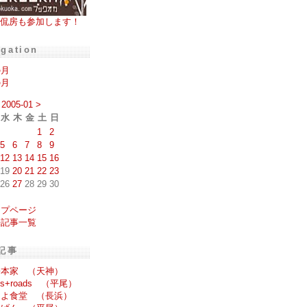
侃房も参加します！
igation
の月
の月
2005-01
>
水
木
金
土
日
1
2
5
6
7
8
9
12
13
14
15
16
19
20
21
22
23
26
27
28
29
30
ップページ
去記事一覧
記事
松本家 （天神）
oss+roads （平尾）
きよ食堂 （長浜）