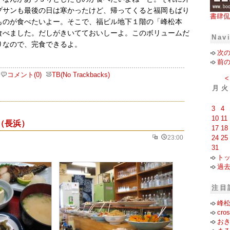
プサンも最後の日は寒かったけど、帰ってくると福岡もばり
書肆侃
ものが食べたいよー。そこで、福ビル地下１階の「峰松本
食べました。だしがきいてておいしーよ。このボリュームだ
Nav
りなので、完食できるよ。
次
前
コメント(0)
TB(No Trackbacks)
<
月
火
3
4
10
11
（長浜）
17
18
24
25
23:00
31
ト
過
注目
峰
cr
お