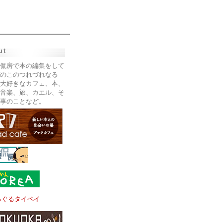
ut
侃房で本の編集をして
のこのつれづれなる
大好きなカフェ、本、
音楽、旅、カエル、そ
事のことなど。