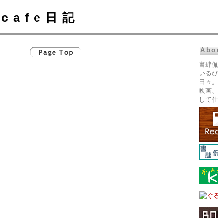
cafe日記
Abo
書肆侃
いるぴ
日々。
映画、
して仕