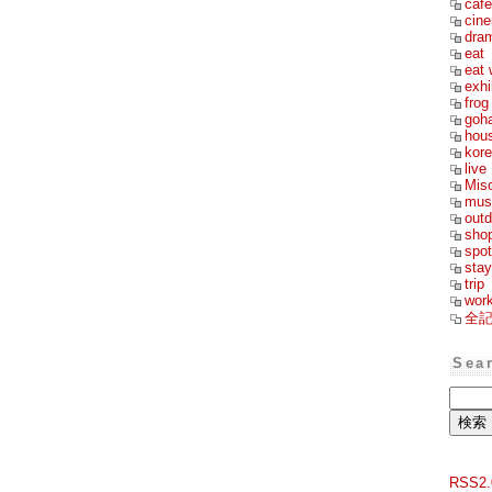
cafe
cin
dra
eat
eat 
exhi
frog
goh
hou
kor
live
Mis
mus
outd
sho
spot
stay
trip
wor
全
Sea
RSS2.