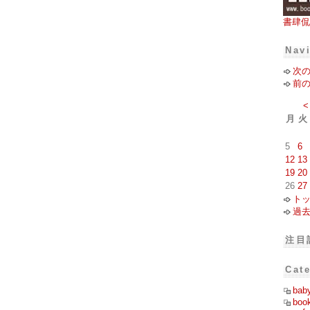
書肆侃
Nav
次
前
<
月
火
5
6
12
13
19
20
26
27
ト
過
注目
Cat
bab
boo