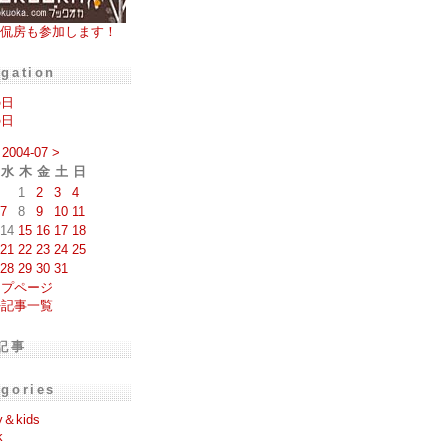
侃房も参加します！
igation
の日
の日
2004-07
>
水
木
金
土
日
1
2
3
4
7
8
9
10
11
14
15
16
17
18
21
22
23
24
25
28
29
30
31
ップページ
去記事一覧
記事
egories
y＆kids
k