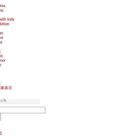
ema
ma
with kids
bition
an
se
ea
c
ic
oor
p
k
記事表示
rch
0