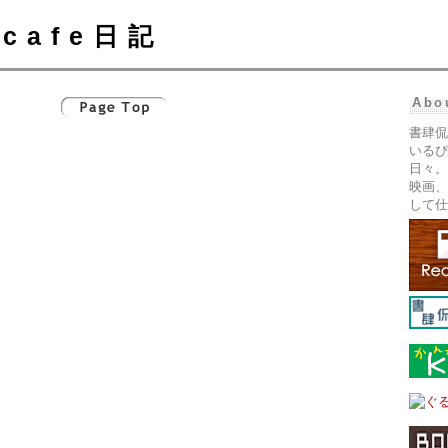
cafe日記
Abo
書肆侃
いるぴ
日々。
映画、
して仕