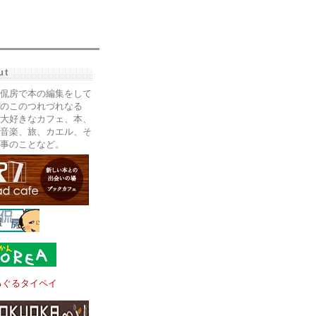
ut
侃房で本の編集をして
のこのつれづれなる
大好きなカフェ、本、
音楽、旅、カエル、そ
事のことなど。