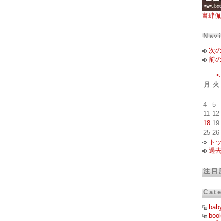
書肆侃
Nav
次
前
<
月
火
4
5
11
12
18
19
25
26
ト
過
注目
Cat
bab
boo