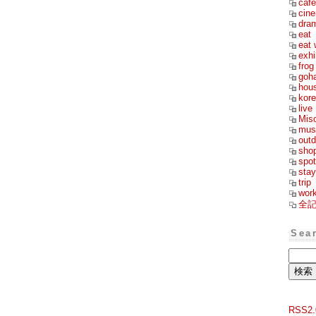
cafe
cin
dra
eat
eat 
exhi
frog
goh
hou
kor
live
Mis
mus
outd
sho
spot
stay
trip
wor
全
Sea
RSS2.