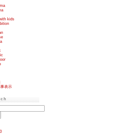
ema
ma
with kids
bition
an
se
ea
c
ic
oor
p
k
記事表示
rch
0