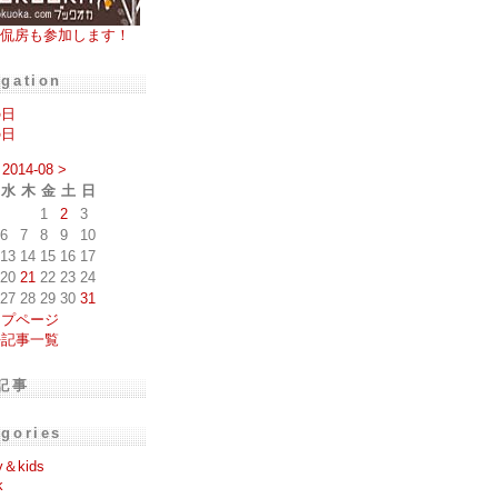
侃房も参加します！
igation
の日
の日
2014-08
>
水
木
金
土
日
1
2
3
6
7
8
9
10
13
14
15
16
17
20
21
22
23
24
27
28
29
30
31
ップページ
去記事一覧
記事
egories
y＆kids
k