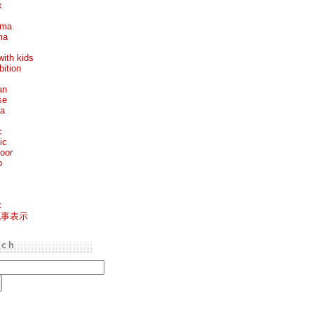
k
ema
ma
with kids
bition
an
se
ea
c
ic
oor
p
k
記事表示
rch