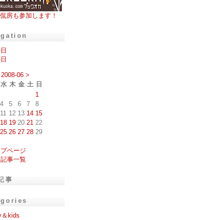
侃房も参加します！
igation
の日
の日
2008-06
>
水
木
金
土
日
1
4
5
6
7
8
11
12
13
14
15
18
19
20
21
22
25
26
27
28
29
ップページ
去記事一覧
記事
egories
y＆kids