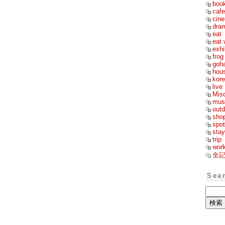
boo
cafe
cin
dra
eat
eat 
exhi
frog
goh
hou
kor
live
Mis
mus
outd
sho
spot
stay
trip
wor
全
Sea