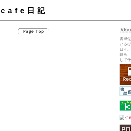
cafe日記
Abo
書肆侃
いるぴ
日々。
映画、
して仕