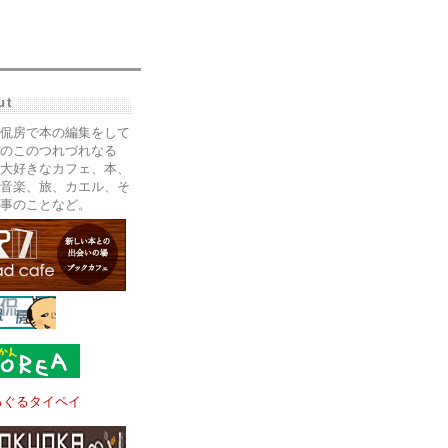
ut
侃房で本の編集をして
のこのつれづれなる
大好きなカフェ、本、
音楽、旅、カエル、そ
事のことなど。