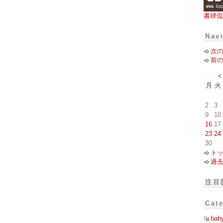
書肆侃
Nav
次
前
<
月
火
2
3
9
10
16
17
23
24
30
ト
過
注目
Cat
bab