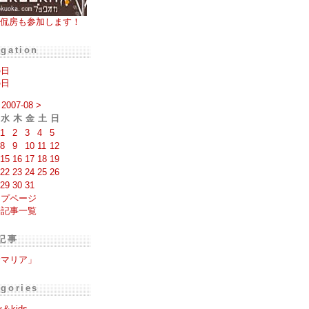
侃房も参加します！
igation
の日
の日
2007-08
>
水
木
金
土
日
1
2
3
4
5
8
9
10
11
12
15
16
17
18
19
22
23
24
25
26
29
30
31
ップページ
去記事一覧
記事
サマリア」
egories
y＆kids