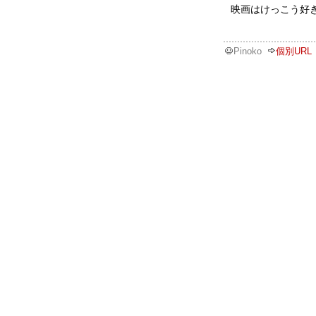
映画はけっこう好
Pinoko
個別URL