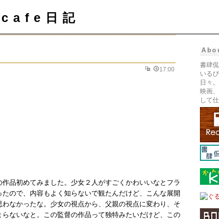
cafe日記
Abo
書肆侃
17:00
いるぴ
日々。
映画、
して仕
の作品初めてみました。少女２人がすごくかわいいなとフラ
ったので、内容もよく知らないで観たんだけど、こんな展開
思わなかったな。少女の視点から、父親の視点に変わり、そ
まらないなと。この監督の作品って独特みたいだけど、この