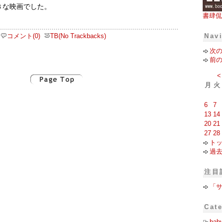
きな映画でした。
書肆侃
Nav
コメント(0)
TB(No Trackbacks)
次
前
<
月
火
6
7
13
14
20
21
27
28
ト
過
注目
「
Cat
bab