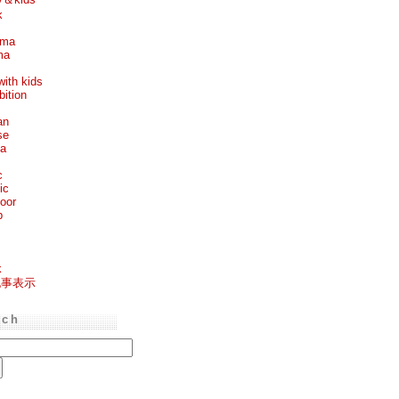
k
ema
ma
with kids
bition
an
se
ea
c
ic
oor
p
k
記事表示
rch