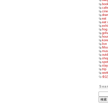
boo
cafe
cin
dra
eat
eat 
exhi
frog
goh
hou
kor
live
Mis
mus
outd
sho
spot
stay
trip
wor
全
Sea