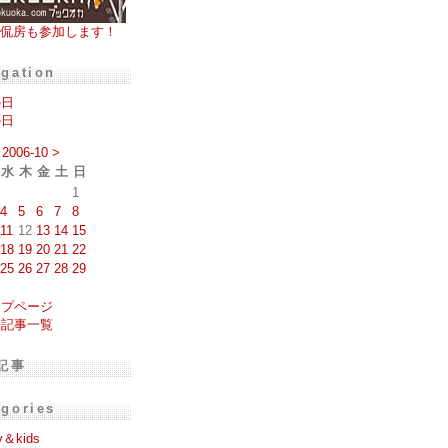
侃房も参加します！
igation
の日
の日
2006-10
>
水
木
金
土
日
1
4
5
6
7
8
11
12
13
14
15
18
19
20
21
22
25
26
27
28
29
ップページ
去記事一覧
記事
egories
y＆kids