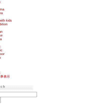
k
ema
ma
with kids
bition
an
se
ea
c
ic
oor
p
k
記事表示
rch