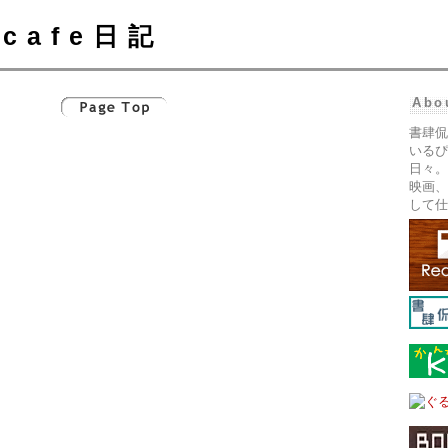
cafe日記
Abo
書肆侃
いるぴ
日々。
映画、
して仕