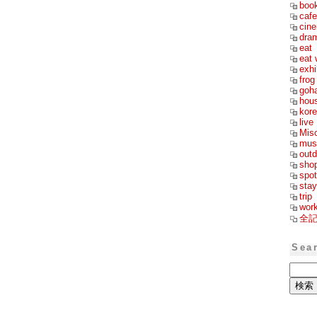
boo
cafe
cin
dra
eat
eat 
exhi
frog
goh
hou
kor
live
Mis
mus
outd
sho
spot
stay
trip
wor
全
Sea