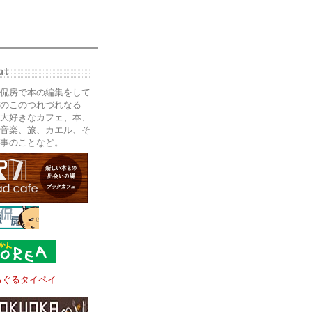
ut
侃房で本の編集をして
のこのつれづれなる
大好きなカフェ、本、
音楽、旅、カエル、そ
事のことなど。