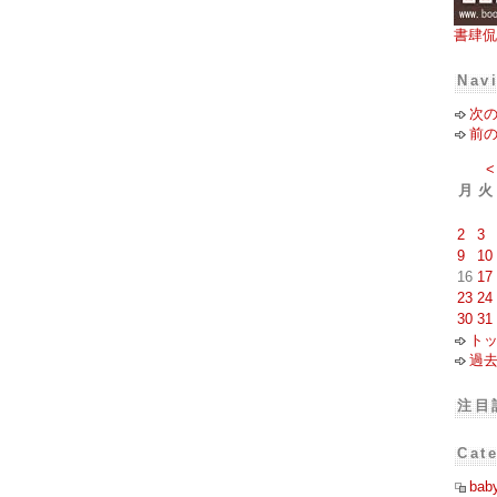
書肆侃
Nav
次
前
<
月
火
2
3
9
10
16
17
23
24
30
31
ト
過
注目
Cat
bab