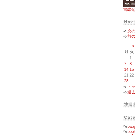
書肆侃
Nav
次
前
<
月
火
1
7
8
14
15
21
22
28
ト
過
注目
Cat
bab
boo