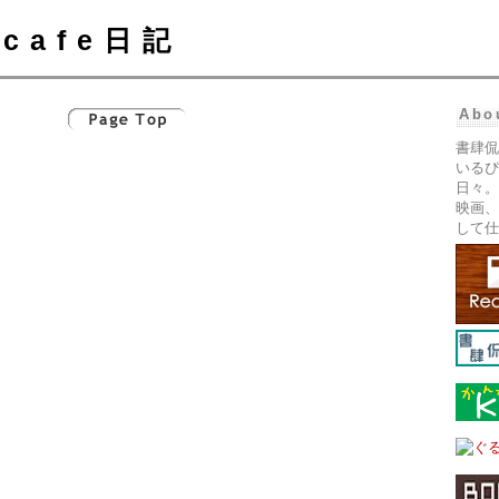
cafe日記
Abo
書肆侃
いるぴ
日々。
映画、
して仕