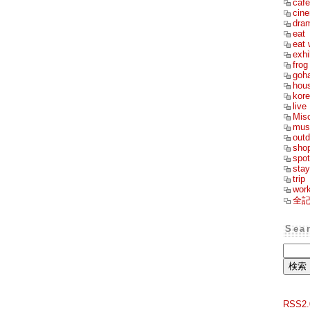
cafe
cin
dra
eat
eat 
exhi
frog
goh
hou
kor
live
Mis
mus
outd
sho
spot
stay
trip
wor
全
Sea
RSS2.