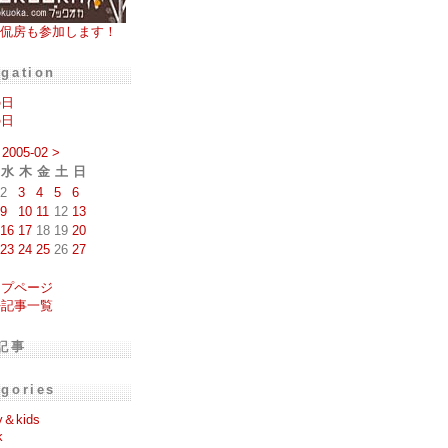
侃房も参加します！
igation
の日
の日
2005-02
>
水
木
金
土
日
2
3
4
5
6
9
10
11
12
13
16
17
18
19
20
23
24
25
26
27
ップページ
去記事一覧
記事
egories
y＆kids
k