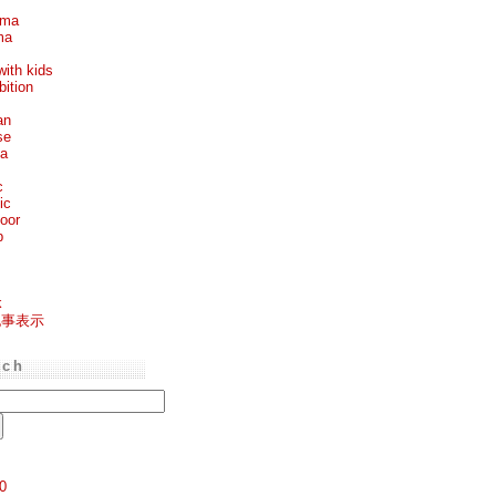
ema
ma
with kids
bition
an
se
ea
c
ic
oor
p
k
記事表示
rch
0