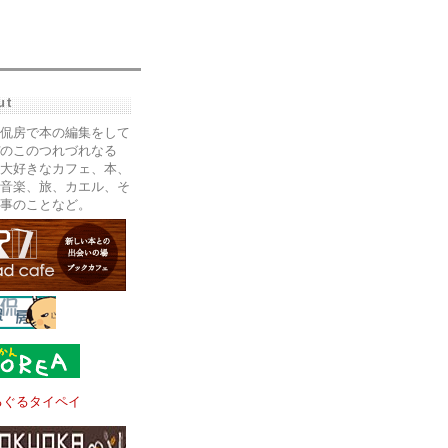
ut
侃房で本の編集をして
のこのつれづれなる
大好きなカフェ、本、
音楽、旅、カエル、そ
事のことなど。