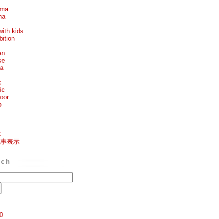
ema
ma
with kids
bition
an
se
ea
c
ic
oor
p
k
記事表示
rch
0