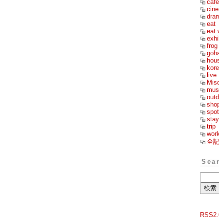
cafe
cin
dra
eat
eat 
exhi
frog
goh
hou
kor
live
Mis
mus
outd
sho
spot
stay
trip
wor
全
Sea
RSS2.