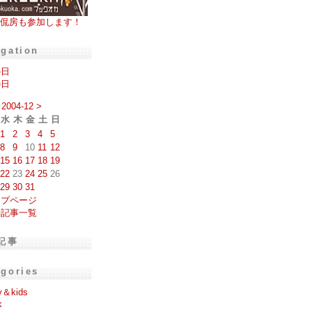
侃房も参加します！
igation
の日
の日
2004-12
>
水
木
金
土
日
1
2
3
4
5
8
9
10
11
12
15
16
17
18
19
22
23
24
25
26
29
30
31
ップページ
去記事一覧
記事
egories
y＆kids
k