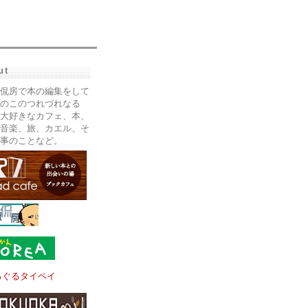
ut
侃房で本の編集をして
のこのつれづれなる
大好きなカフェ、本、
音楽、旅、カエル、そ
事のことなど。