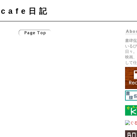
cafe日記
Abo
書肆侃
いるぴ
日々。
映画、
して仕