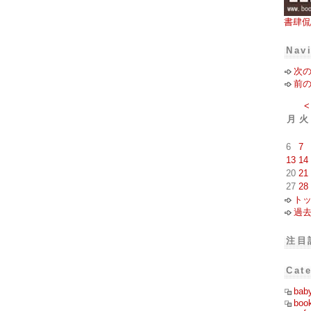
書肆侃
Nav
次
前
<
月
火
6
7
13
14
20
21
27
28
ト
過
注目
Cat
bab
boo