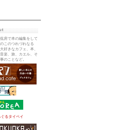
ut
侃房で本の編集をして
のこのつれづれなる
大好きなカフェ、本、
音楽、旅、カエル、そ
事のことなど。