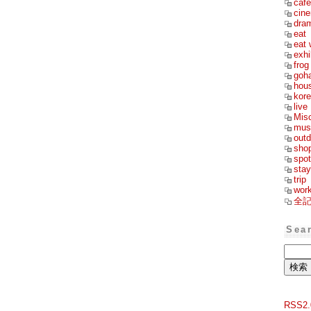
cafe
cin
dra
eat
eat 
exhi
frog
goh
hou
kor
live
Mis
mus
outd
sho
spot
stay
trip
wor
全
Sea
RSS2.