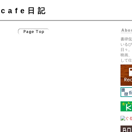
cafe日記
Abo
書肆侃
いるぴ
日々。
映画、
して仕