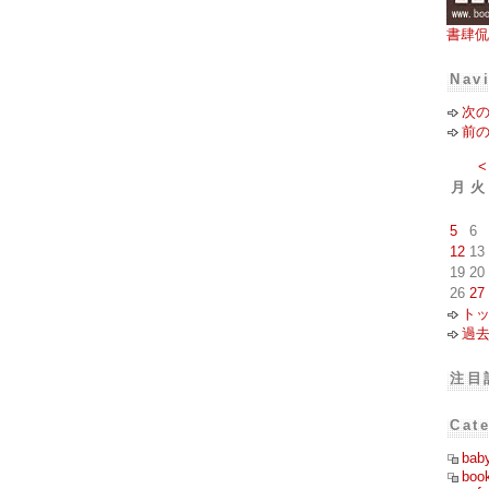
書肆侃
Nav
次
前
<
月
火
5
6
12
13
19
20
26
27
ト
過
注目
Cat
bab
boo