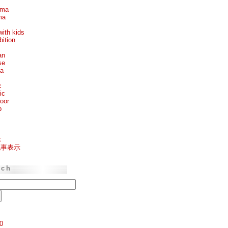
ema
ma
with kids
bition
an
se
ea
c
ic
oor
p
k
記事表示
rch
0