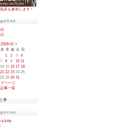
侃房も参加します！
igation
の日
の日
2009-01
>
水
木
金
土
日
1
2
3
4
7
8
9
10
11
14
15
16
17
18
21
22
23
24
25
28
29
30
31
ップページ
去記事一覧
記事
egories
y＆kids
k