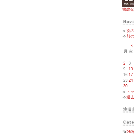
書肆侃
Nav
次
前
<
月
火
2
3
9
10
16
17
23
24
30
ト
過
注目
Cat
bab