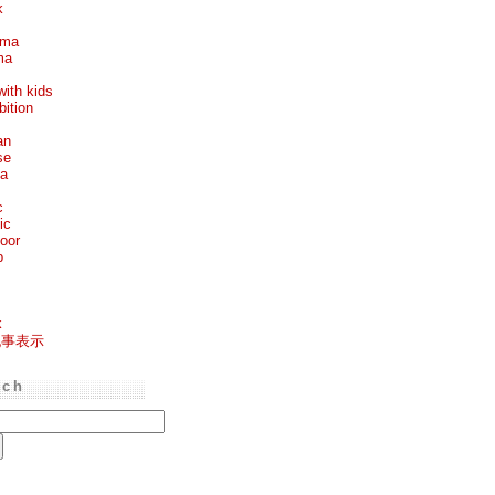
k
ema
ma
with kids
bition
an
se
ea
c
ic
oor
p
k
記事表示
rch