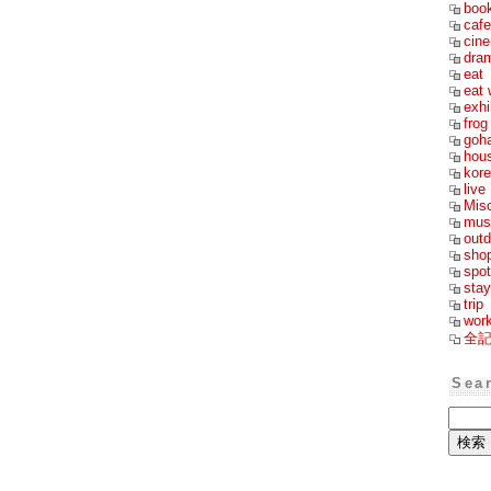
boo
cafe
cin
dra
eat
eat 
exhi
frog
goh
hou
kor
live
Mis
mus
outd
sho
spot
stay
trip
wor
全
Sea