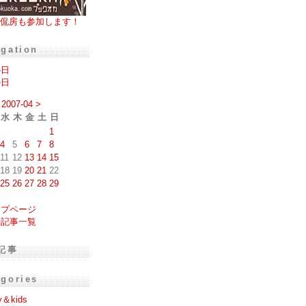
侃房も参加します！
igation
の日
の日
2007-04
>
水
木
金
土
日
1
4
5
6
7
8
11
12
13
14
15
18
19
20
21
22
25
26
27
28
29
ップページ
去記事一覧
記事
egories
y＆kids