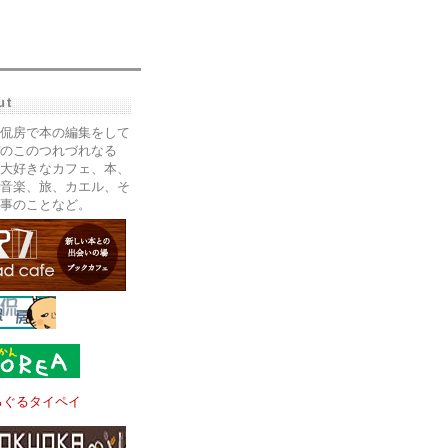
ut
侃房で本の編集をして
のこのつれづれなる
大好きなカフェ、本、
音楽、旅、カエル、そ
事のことなど。