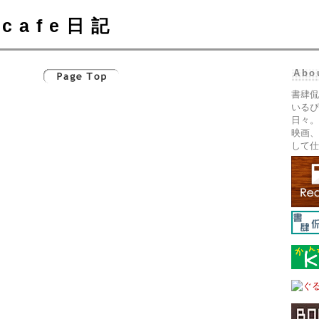
cafe日記
Abo
書肆侃
いるぴ
日々。
映画、
して仕