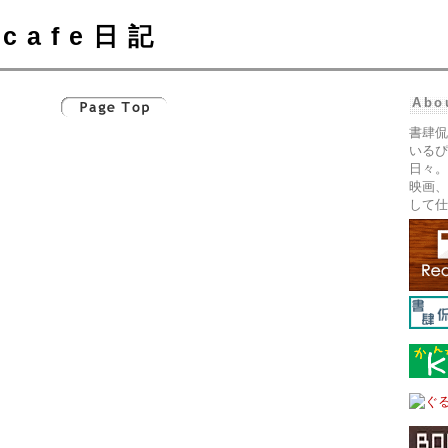
cafe日記
Abo
書肆侃
いるぴ
日々。
映画、
して仕