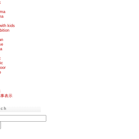
k
ema
ma
with kids
bition
an
se
ea
c
ic
oor
p
k
記事表示
rch