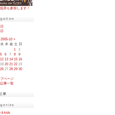
侃房も参加します！
igation
の日
の日
2005-10
>
水
木
金
土
日
1
2
5
6
7
8
9
12
13
14
15
16
19
20
21
22
23
26
27
28
29
30
ップページ
去記事一覧
記事
egories
y＆kids