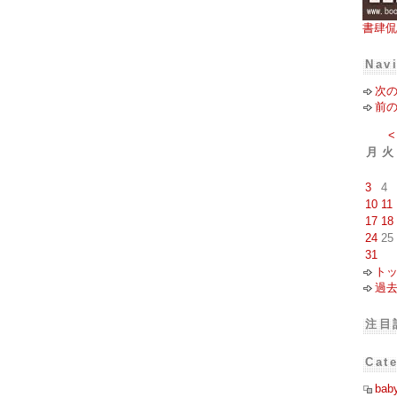
書肆侃
Nav
次
前
<
月
火
3
4
10
11
17
18
24
25
31
ト
過
注目
Cat
bab