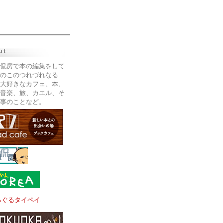
ut
侃房で本の編集をして
のこのつれづれなる
大好きなカフェ、本、
音楽、旅、カエル、そ
事のことなど。