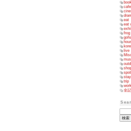
boo
cafe
cin
dra
eat
eat 
exhi
frog
goh
hou
kor
live
Mis
mus
outd
sho
spot
stay
trip
wor
全
Sea