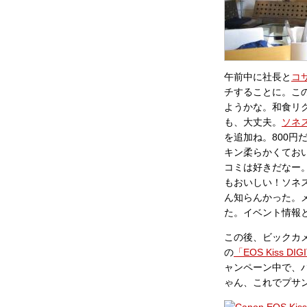
午前中に社長と
コ
チすることに。こ
ようかな。和食リ
も、大丈夫。
ソネ
を追加ね。800
キン柔らかくてお
コミは好きだなー
もおいしい！ソネ
ん知らんかった。
た。イベント情報
この後、ビックカメ
の
「EOS Kiss DIG
ャンペーン中で、
ゃん、これでプサ