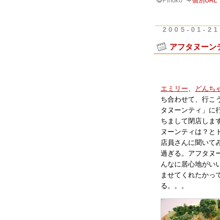
Pinoko
個別URL
2005-01-21
アフタヌーンテ
エミリー
、
どんち
ち合わせて、行こ
タヌーンティ」に行
ちまして閉店しま
ヌーンティは？と
店員さんに聞いて
過ぎる。アフタヌ
んなに居心地がい
ませてくれたかっ
る。。。