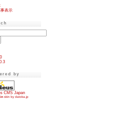
k
記事表示
rch
0
0.3
ered by
us CMS Japan
ain
skin by datoka.jp