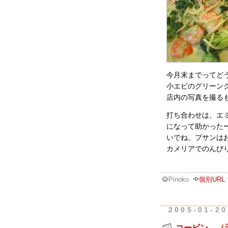
今月末までってどう
小エビのグリーン
店内の写真を撮る
打ち合わせは、エ
になって助かった
いでね。プサンは
カメリアでのんび
Pinoko
個別URL
2005-01-20
コービン （