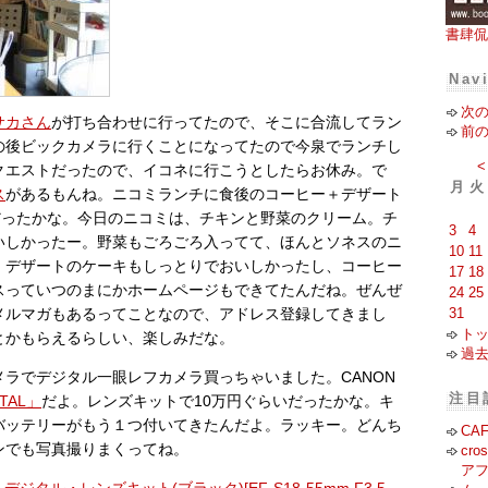
書肆侃
Nav
次
サカさん
が打ち合わせに行ってたので、そこに合流してラン
前
の後ビックカメラに行くことになってたので今泉でランチし
<
クエストだったので、イコネに行こうとしたらお休み。で
月
火
ス
があるもんね。ニコミランチに食後のコーヒー＋デザート
円だったかな。今日のニコミは、チキンと野菜のクリーム。チ
3
4
いしかったー。野菜もごろごろ入ってて、ほんとソネスのニ
10
11
。デザートのケーキもしっとりでおいしかったし、コーヒー
17
18
スっていつのまにかホームページもできてたんだね。ぜんぜ
24
25
31
メルマガもあるってことなので、アドレス登録してきまし
ト
とかもらえるらしい、楽しみだな。
過
ラでデジタル一眼レフカメラ買っちゃいました。CANON
注目
ITAL」
だよ。レンズキットで10万円ぐらいだったかな。キ
バッテリーがもう１つ付いてきたんだよ。ラッキー。どんち
CA
ンでも写真撮りまくってね。
cr
ア