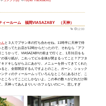
コメント(0)
TB(No Trackbacks)
ィールーム 福岡VIASAZABY （天神）
12:00
ゃん
と３人でプサン本の打ち合わせね。11時半に天神で待
うと思ってたお店が12時からだったので、それなら「アフ
こうかって、VIASAZABYの前まで行くと、1月31日をも
すの張り紙が。これってビル全体が閉まるってこと？アフタ
ドキドキしながら上にあがり、メニューを持ってきてくれた
みると、全部閉店するんですよとのこと。ガーン、ショック
ーンティのティールームっていろんなところにあるけど、こ
いところってここにしかないよ。この本の数々がどれだけ和
て。天神ってあんまりいいカフェないのにー。悲しすぎ