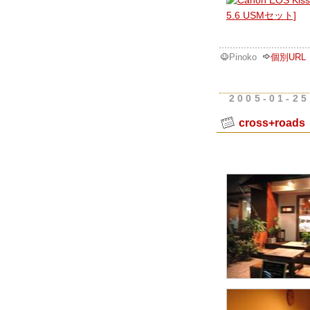
Pinoko
個別URL
2005-01-25
cross+roa