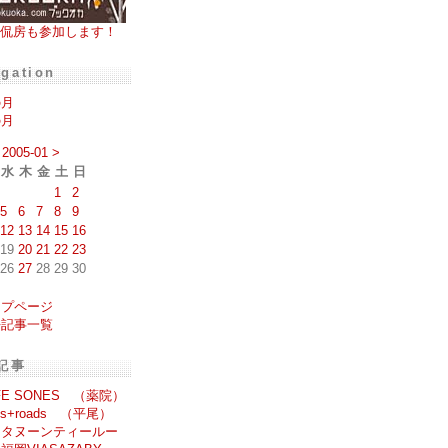
侃房も参加します！
igation
の月
の月
2005-01
>
水
木
金
土
日
1
2
5
6
7
8
9
12
13
14
15
16
19
20
21
22
23
26
27
28
29
30
ップページ
去記事一覧
記事
FE SONES （薬院）
oss+roads （平尾）
フタヌーンティールー