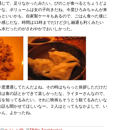
感じで、足りなかったみたい。ぴのこが食べるとちょうどよ
かな。ボリュームは女の子向きだね。今度ひろみちゃんが来
るといいかも。自家製ケーキもあるので、ごはん食べた後に
い感じだな。時間は11時までだけど少し融通も利くみたい
ム水だったのがさわやかでおいしかった。
一度遭遇してたんだよね。その時はちらっと挨拶しただけだ
日は食の話とかできて楽しかったな。ライターさんなので、
店を知ってるみたい。それに映画もそうとう観てるみたいな
の話も聞かせてほしいなー。２人はとってもなかよしで、い
ゃん、よかったね。