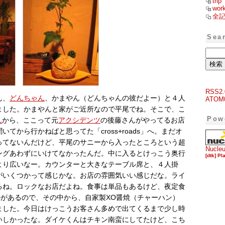
trip
wor
全
Sea
RSS2.
ん、
どんちゃん
、かまやん（どんちゃんの彼だよー）と４人
ATOM
ました。かまやんと家がご近所なので平尾でね。そこで、こ
Pow
ん
から、ここって元
アクシデンツ
の後藤さんがやってるお店
てから行かねばと思ってた「cross+roads」へ。まだオ
ってないんだけど、平尾のサニーから入ったところという超
Nucle
ングあわずにいけてなかったんだ。中に入るとけっこう奥行
[dtk] Pl
より広いなー。カウンターと大きなテーブル席と、４人掛
がいくつかって感じかな。お店の雰囲気いい感じだな。ライ
るね。ロックなお店だよね。食事は単品もあるけど、夜定食
のがあるので、その中から、自家製XO醤焼（チャーハン）
ました。今日はけっこうお客さん多めで出てくるまで少し時
いしかったな。ダイケくんはチキン南蛮にしてたけど、こち