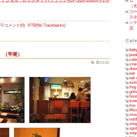
ム 
（
コ
スタ
シ
コメント(0)
TB(No Trackbacks)
店
Cat
bab
ds （平尾）
boo
cafe
23:00
cin
dra
eat
eat 
exhi
frog
goh
hou
kor
live
Mis
mus
outd
sho
spot
stay