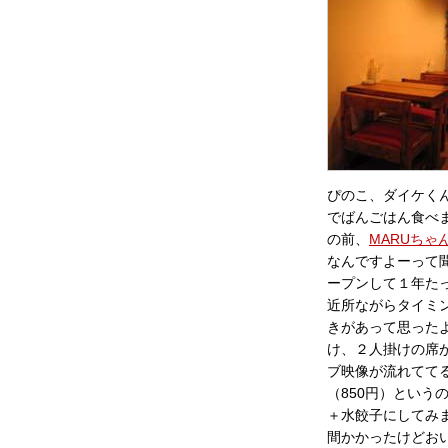
ぴのこ、ダイケく
でばんごはん食べ
の前、
MARUちゃ
なんですよーって聞い
ープンして１年た
近所ながらタイミ
きがあって思った
け、２人掛けの席
ブ映像が流れてて
（850円）という
＋水餃子にしてみ
間かかったけどお