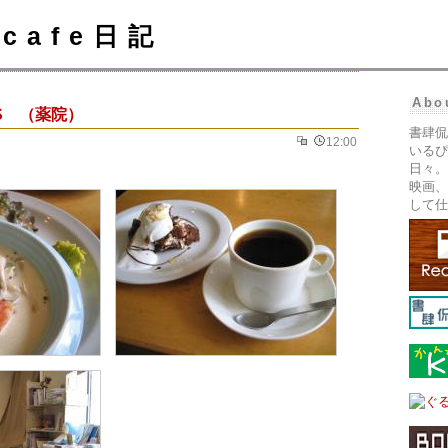
cafe日記
Abo
ES （薬院）
書肆侃
12:00
いるぴ
日々。
映画、
して仕