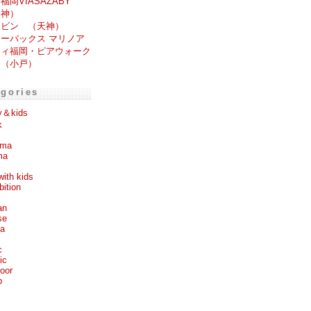
福岡VIASAZABY
天神）
ービン （天神）
ーバックス マリノア
ティ福岡・ピアウォーク
 （小戸）
egories
y＆kids
k
ema
ma
with kids
bition
an
se
ea
c
ic
oor
p