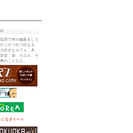
ut
侃房で本の編集をして
のこのつれづれなる
大好きなカフェ、本、
音楽、旅、カエル、そ
事のことなど。