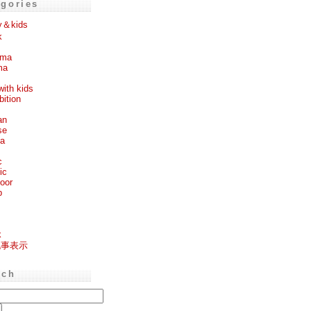
egories
y＆kids
k
ema
ma
with kids
bition
an
se
ea
c
ic
oor
p
k
記事表示
rch