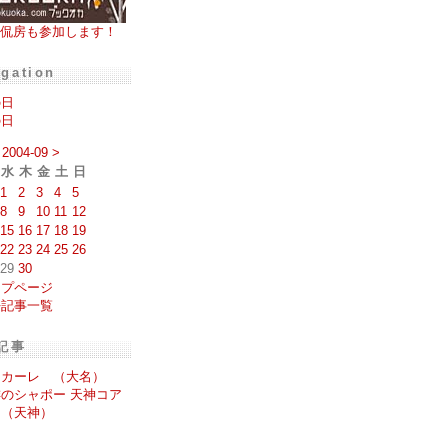
侃房も参加します！
igation
の日
の日
2004-09
>
水
木
金
土
日
1
2
3
4
5
8
9
10
11
12
15
16
17
18
19
22
23
24
25
26
29
30
ップページ
去記事一覧
記事
スカーレ （大名）
のシャポー 天神コア
 （天神）