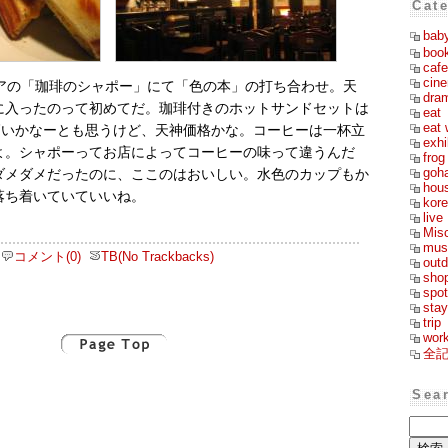
Cat
bab
boo
cafe
cin
コアの「珈琲のシャポー」にて「色の本」の打ち合わせ。天
dra
に入ったのって初めてだ。珈琲付きのホットサンドセットは
eat
eat 
と高いかなーとも思うけど、天神価格かな。コーヒーは一杯立
exhi
よ。シャポーってお店によってコーヒーの味って違うんだ
frog
goh
ダメダメだったのに、ここのはおいしい。水色のカップもか
hou
落ち着いていていいね。
kor
live
Mis
mus
コメント(0)
TB(No Trackbacks)
outd
sho
spot
stay
trip
wor
全
Sea