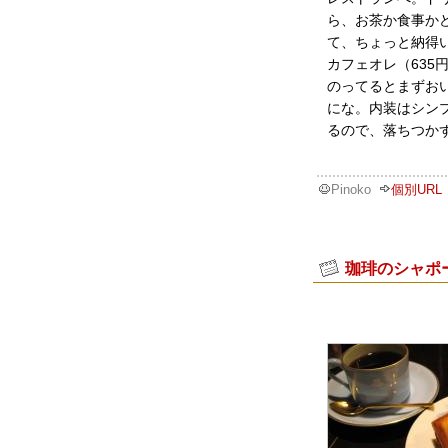
ら、お茶か食事か
て、ちょっと納得
カフェオレ（63
のってるとまずお
にな。内装はシン
るので、落ちつか
Pinoko
個別URL
珈琲のシャポ