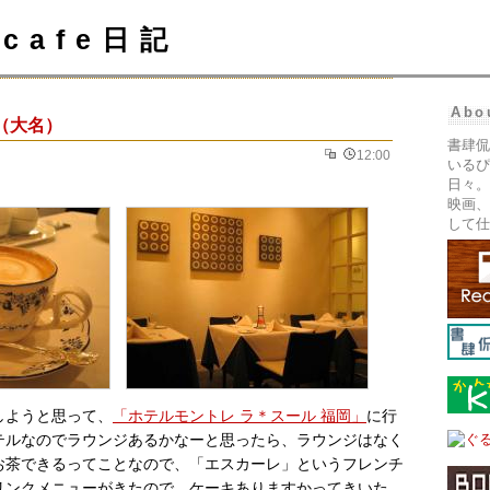
cafe日記
Abo
（大名）
書肆侃
12:00
いるぴ
日々。
映画、
して仕
しようと思って、
「ホテルモントレ ラ＊スール 福岡」
に行
テルなのでラウンジあるかなーと思ったら、ラウンジはなく
お茶できるってことなので、「エスカーレ」というフレンチ
リンクメニューがきたので、ケーキありますかってきいた