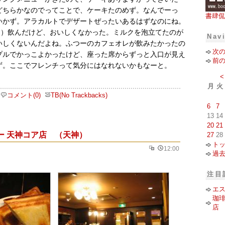
どちらかなのでってことで、ケーキたのめず。なんでーっ
書肆侃
いかず。アラカルトでデザートぜったいあるはずなのにね。
5円）飲んだけど、おいしくなかった。ミルクを泡立てたのが
Nav
いしくないんだよね。ふつーのカフェオレが飲みたかったの
次
プルでかっこよかったけど、座った席からずっと入口が見え
前
ず。ここでフレンチって気分にはなれないかもなーと。
<
月
火
コメント(0)
TB(No Trackbacks)
6
7
13
14
20
21
ー 天神コア店 （天神）
27
28
ト
12:00
過
注目
エ
珈琲
店