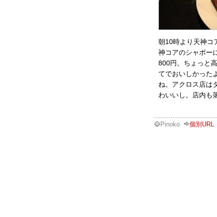
朝10時より天神
神コアのシャポー
800円。ちょっ
てでおいしかった
ね。アクロス店は
わいいし。店内も
Pinoko
個別URL