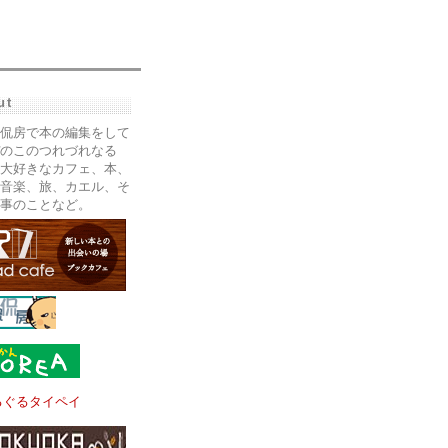
ut
侃房で本の編集をして
のこのつれづれなる
大好きなカフェ、本、
音楽、旅、カエル、そ
事のことなど。