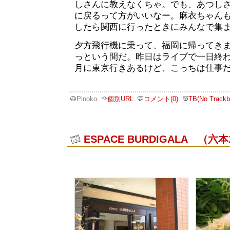
しさんに教えなくちゃ。でも、あつし
に戻るって方がいいなー。麻衣ちゃん
したら関西に行ったときにみんなで集
夕方飛行機に乗って、福岡に帰ってき
っという間だ。昨日はライブで一日終
月に東京行きあるけど、こっちは仕事
Pinoko
個別URL
コメント(0)
TB(No Trackb
ESPACE BURDIGALA （六