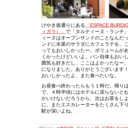
けやき坂通りにある
「ESPACE BURD
ィガラ）」
で「タルティーヌ・ランチ
ィーヌはオープンサンドのことなんだ
ンドに水菜のサラダにカフェラテを。
ってもおいしかったー。ボリュームが
くかったけどいいよ。パン自体もおい
囲気も好きだし、ここはよかったなー
になりました。ありがとうございます
おいしかったよ、また食べたいな。
お昼食べ終わったらもう１時だ。帰り
で、４時半頃にはホテルに戻らないと
かいけないだろうから、次はお茶をし
に。またエスカレーターをたくさん下
駅が深いよね。